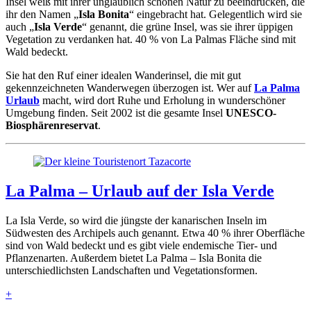
Insel weiß mit ihrer unglaublich schönen Natur zu beeindrucken, die
ihr den Namen „
Isla Bonita
“ eingebracht hat. Gelegentlich wird sie
auch „
Isla Verde
“ genannt, die grüne Insel, was sie ihrer üppigen
Vegetation zu verdanken hat. 40 % von La Palmas Fläche sind mit
Wald bedeckt.
Sie hat den Ruf einer idealen Wanderinsel, die mit gut
gekennzeichneten Wanderwegen überzogen ist. Wer auf
La Palma
Urlaub
macht, wird dort Ruhe und Erholung in wunderschöner
Umgebung finden. Seit 2002 ist die gesamte Insel
UNESCO-
Biosphärenreservat
.
La Palma – Urlaub auf der Isla Verde
La Isla Verde, so wird die jüngste der kanarischen Inseln im
Südwesten des Archipels auch genannt. Etwa 40 % ihrer Oberfläche
sind von Wald bedeckt und es gibt viele endemische Tier- und
Pflanzenarten. Außerdem bietet La Palma – Isla Bonita die
unterschiedlichsten Landschaften und Vegetationsformen.
+