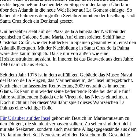
rechts liegen ließ und seinen letzten Stopp vor der langen Überfahrt
über den Atlantik in die neue Welt lieber auf La Gomera einlegte. So
haben die Palmeros dem großen Seefahrer inmitten der Inselhauptstadt
Santa Cruz doch ein Denkmal gesetzt.
Unübersehbar steht auf der Plaza de la Alameda der Nachbau der
spanischen Galeone Santa Maria. Auf einem solchen Schiff hatte
Cristobal Colón, wie der Entdecker in Spanien genannt wird, einst den
Atlantik überquert. Mit der Nachbildung in Santa Cruz de la Palma
wäre dies kaum möglich. Da sie nur von außen wie eine
Holzkonstruktion aussieht. In Inneren ist das Bauwerk aus dem Jahre
1940 nämlich aus Beton.
Seit dem Jahr 1975 ist in dem auffälligen Gebäude das Museo Naval
del Barco de La Virgen, das Marinemuseum, der Insel untergebracht.
Nach einer umfassenden Renovierung 2009 erstrahlt es in neuem
Glanz. Es kann nun wieder seine bedeutende Rolle bei der alle fünf
Jahre stattfindenden Bajada de la Virgen de las Nieves einnehmen.
Doch nicht nur bei dieser Wallfahrt spielt dieses Wahrzeichen La
Palmas eine wichtige Rolle.
Für Urlauber auf der Insel
gehört ein Besuch im Marinemuseum zu
den Dingen, die sie nicht verpassen sollten. Zu sehen sind dort nicht
nur alte Seekarten, sondern auch maritime Alltagsgegenstände aus dem
15. Jahrhundert. Seit Neuestem wird den Besuchern die Geschichte