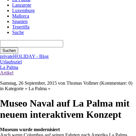
Lanzarote
Luxemburg
Mallorca
Spanien
Teneriffa
Suche
Suchbegriffe
Suchen
privateHOLIDAY - Blog
Urlaubsziel
La Palma
Artikel
Samstag, 26 September, 2015
von Thomas Vollmer (Kommentare: 0)
in Kategorie » La Palma «
Museo Naval auf La Palma mit
neuem interaktivem Konzept
Museum wurde modernisiert
Auch wenn Columbus auf seinen Fahrten nach Amerika La Palma