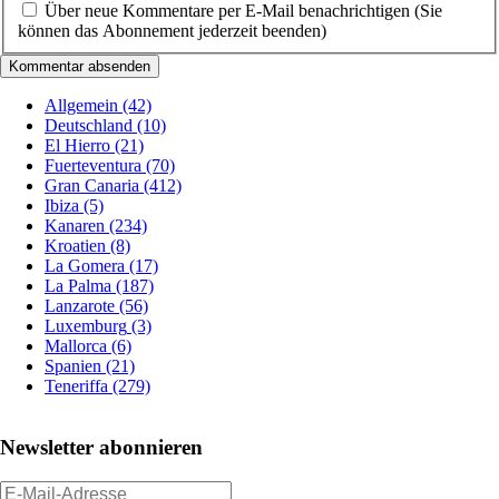
Über neue Kommentare per E-Mail benachrichtigen (Sie
können das Abonnement jederzeit beenden)
Kommentar absenden
Allgemein
(42)
Deutschland
(10)
El Hierro
(21)
Fuerteventura
(70)
Gran Canaria
(412)
Ibiza
(5)
Kanaren
(234)
Kroatien
(8)
La Gomera
(17)
La Palma
(187)
Lanzarote
(56)
Luxemburg
(3)
Mallorca
(6)
Spanien
(21)
Teneriffa
(279)
Newsletter abonnieren
E-