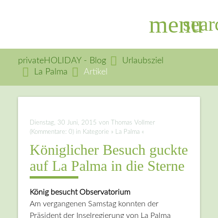
menu
sear
privateHOLIDAY - Blog
Urlaubsziel
La Palma
Artikel
Suchbegriffe
SUCHEN
Dienstag, 30 Juni, 2015
von Thomas Vollmer
(Kommentare: 0) in Kategorie » La Palma «
Königlicher Besuch guckte
auf La Palma in die Sterne
König besucht Observatorium
Am vergangenen Samstag konnten der
Präsident der Inselregierung von La Palma