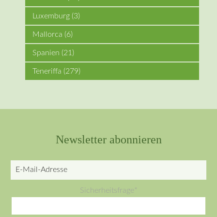
Luxemburg
(3)
Mallorca
(6)
Spanien
(21)
Teneriffa
(279)
Newsletter abonnieren
E-
Mail-
Pflichtfeld
Sicherheitsfrage
*
Adresse