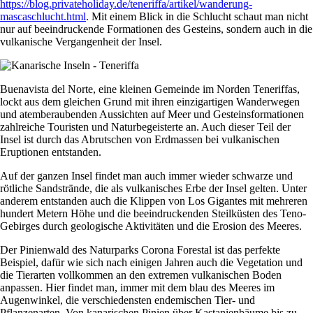
https://blog.privateholiday.de/teneriffa/artikel/wanderung-
mascaschlucht.html
. Mit einem Blick in die Schlucht schaut man nicht
nur auf beeindruckende Formationen des Gesteins, sondern auch in die
vulkanische Vergangenheit der Insel.
Buenavista del Norte, eine kleinen Gemeinde im Norden Teneriffas,
lockt aus dem gleichen Grund mit ihren einzigartigen Wanderwegen
und atemberaubenden Aussichten auf Meer und Gesteinsformationen
zahlreiche Touristen und Naturbegeisterte an. Auch dieser Teil der
Insel ist durch das Abrutschen von Erdmassen bei vulkanischen
Eruptionen entstanden.
Auf der ganzen Insel findet man auch immer wieder schwarze und
rötliche Sandstrände, die als vulkanisches Erbe der Insel gelten. Unter
anderem entstanden auch die Klippen von Los Gigantes mit mehreren
hundert Metern Höhe und die beeindruckenden Steilküsten des Teno-
Gebirges durch geologische Aktivitäten und die Erosion des Meeres.
Der Pinienwald des Naturparks Corona Forestal ist das perfekte
Beispiel, dafür wie sich nach einigen Jahren auch die Vegetation und
die Tierarten vollkommen an den extremen vulkanischen Boden
anpassen. Hier findet man, immer mit dem blau des Meeres im
Augenwinkel, die verschiedensten endemischen Tier- und
Pflanzenarten. Von kanarischen Pinien über Kastanienbäume bis zu