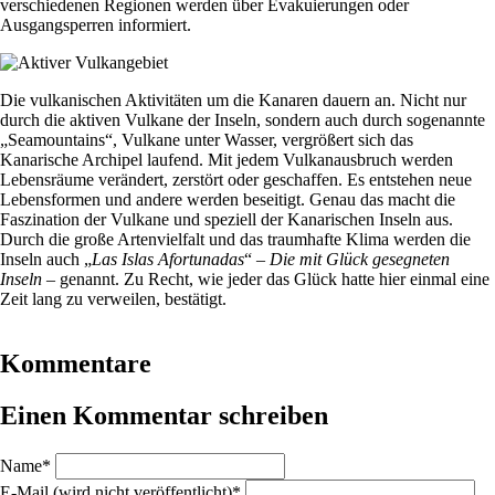
verschiedenen Regionen werden über Evakuierungen oder
Ausgangsperren informiert.
Die vulkanischen Aktivitäten um die Kanaren dauern an. Nicht nur
durch die aktiven Vulkane der Inseln, sondern auch durch sogenannte
„Seamountains“, Vulkane unter Wasser, vergrößert sich das
Kanarische Archipel laufend. Mit jedem Vulkanausbruch werden
Lebensräume verändert, zerstört oder geschaffen. Es entstehen neue
Lebensformen und andere werden beseitigt. Genau das macht die
Faszination der Vulkane und speziell der Kanarischen Inseln aus.
Durch die große Artenvielfalt und das traumhafte Klima werden die
Inseln auch „
Las Islas Afortunadas
“
– Die mit Glück gesegneten
Inseln
– genannt. Zu Recht, wie jeder das Glück hatte hier einmal eine
Zeit lang zu verweilen, bestätigt.
Kommentare
Einen Kommentar schreiben
Pflichtfeld
Name
*
Pflichtfeld
E-Mail (wird nicht veröffentlicht)
*