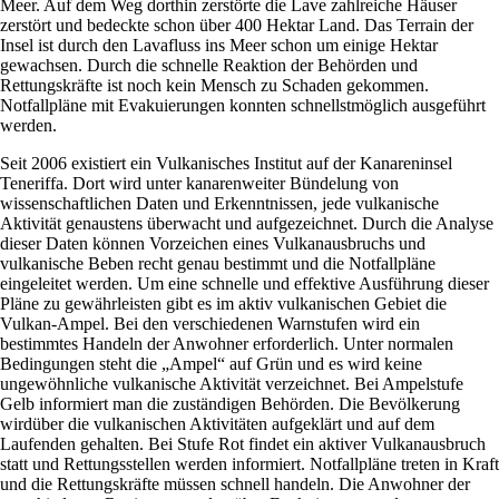
Meer. Auf dem Weg dorthin zerstörte die Lave zahlreiche Häuser
zerstört und bedeckte schon über 400 Hektar Land. Das Terrain der
Insel ist durch den Lavafluss ins Meer schon um einige Hektar
gewachsen. Durch die schnelle Reaktion der Behörden und
Rettungskräfte ist noch kein Mensch zu Schaden gekommen.
Notfallpläne mit Evakuierungen konnten schnellstmöglich ausgeführt
werden.
Seit 2006 existiert ein Vulkanisches Institut auf der Kanareninsel
Teneriffa. Dort wird unter kanarenweiter Bündelung von
wissenschaftlichen Daten und Erkenntnissen, jede vulkanische
Aktivität genaustens überwacht und aufgezeichnet. Durch die Analyse
dieser Daten können Vorzeichen eines Vulkanausbruchs und
vulkanische Beben recht genau bestimmt und die Notfallpläne
eingeleitet werden. Um eine schnelle und effektive Ausführung dieser
Pläne zu gewährleisten gibt es im aktiv vulkanischen Gebiet die
Vulkan-Ampel. Bei den verschiedenen Warnstufen wird ein
bestimmtes Handeln der Anwohner erforderlich. Unter normalen
Bedingungen steht die „Ampel“ auf Grün und es wird keine
ungewöhnliche vulkanische Aktivität verzeichnet. Bei Ampelstufe
Gelb informiert man die zuständigen Behörden. Die Bevölkerung
wirdüber die vulkanischen Aktivitäten aufgeklärt und auf dem
Laufenden gehalten. Bei Stufe Rot findet ein aktiver Vulkanausbruch
statt und Rettungsstellen werden informiert. Notfallpläne treten in Kraft
und die Rettungskräfte müssen schnell handeln. Die Anwohner der