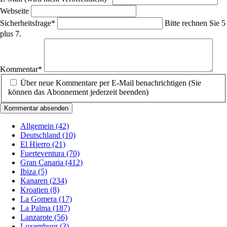
Webseite
Pflichtfeld
Sicherheitsfrage
*
Bitte rechnen Sie 5
plus 7.
Pflichtfeld
Kommentar
*
Über neue Kommentare per E-Mail benachrichtigen (Sie
können das Abonnement jederzeit beenden)
Kommentar absenden
Allgemein
(42)
Deutschland
(10)
El Hierro
(21)
Fuerteventura
(70)
Gran Canaria
(412)
Ibiza
(5)
Kanaren
(234)
Kroatien
(8)
La Gomera
(17)
La Palma
(187)
Lanzarote
(56)
Luxemburg
(3)