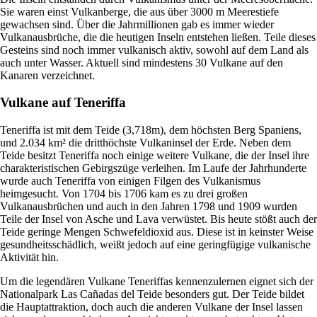
Sie waren einst Vulkanberge, die aus über 3000 m Meerestiefe
gewachsen sind. Über die Jahrmillionen gab es immer wieder
Vulkanausbrüche, die die heutigen Inseln entstehen ließen. Teile dieses
Gesteins sind noch immer vulkanisch aktiv, sowohl auf dem Land als
auch unter Wasser. Aktuell sind mindestens 30 Vulkane auf den
Kanaren verzeichnet.
Vulkane auf Teneriffa
Teneriffa ist mit dem Teide (3,718m), dem höchsten Berg Spaniens,
und 2.034 km² die dritthöchste Vulkaninsel der Erde. Neben dem
Teide besitzt Teneriffa noch einige weitere Vulkane, die der Insel ihre
charakteristischen Gebirgszüge verleihen. Im Laufe der Jahrhunderte
wurde auch Teneriffa von einigen Filgen des Vulkanismus
heimgesucht. Von 1704 bis 1706 kam es zu drei großen
Vulkanausbrüchen und auch in den Jahren 1798 und 1909 wurden
Teile der Insel von Asche und Lava verwüstet. Bis heute stößt auch der
Teide geringe Mengen Schwefeldioxid aus. Diese ist in keinster Weise
gesundheitsschädlich, weißt jedoch auf eine geringfügige vulkanische
Aktivität hin.
Um die legendären Vulkane Teneriffas kennenzulernen eignet sich der
Nationalpark Las Cañadas del Teide besonders gut. Der Teide bildet
die Hauptattraktion, doch auch die anderen Vulkane der Insel lassen