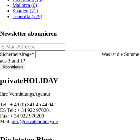
Mallorca
(6)
Spanien
(21)
Teneriffa
(279)
Newsletter abonnieren
E-
Mail-
Pflichtfeld
Sicherheitsfrage
*
Was ist die Summe
Adresse
aus 3 und 1?
Abonnieren
privateHOLIDAY
Ihre VermittlungsAgentur
Tel.: + 49 (0) 841 45 44 04 1
ES Tel.: + 34 922 970201
Fax: + 34 922 970200
Mail:
info@privateholiday.de
Die letzten Blogs