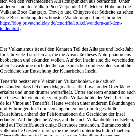
sich von den verschiedenen Aussichtspunkten aus betrachten. Unter
anderem sind der Vulkan Pico Viejo mit 3.135 Metern Höhe und die
Vulkane Boca Cangrejo, Trevejo und Chinyero der Südseite zu sehen.
Eine Beschreibung der schönsten Wanderungen findet Ihr unter
https://blog.privateholiday.de/teneriffa/artikel/wandern-auf-dem-
teide.html
.
Der Vulkanismus ist auf den Kanaren Teil des Alltages und lockt Jahr
für Jahr viele Touristen an, die die Ausmaße dieses Naturphänomens
beobachten und erkunden wollen. Auf den Inseln sind die verschieden
alten Lavaströme noch deutlich auszumachen und erzählen somit die
Geschichte zur Entstehung der Kanarischen Inseln.
Teneriffa besitzt eine Vielzahl an Vulkanhöhlen, die dadurch
entstanden, dass bei einem Magmafluss, die Lava an der Oberfläche
erkaltet und unten drunter weiterfließt. Unter anderem entstand so auch
die Cueva del viento, die viertgrößte Vulkanhöhle der Welt, bei Icod
de los Vinos auf Teneriffa. Heute werden unter anderem Erkundungen
und Führungen für Touristen angeboten und, durch geschulte
Reiseführer, anhand der Felsformationen die Geschichte der Insel
erläutert. Auf die gleiche Weise, auf die auch Vulkanhöhlen entstehen,
sind auf Teneriffa auch einige Barrancos entstanden. Barrancos sind
vulkanische Gesteinsröhren, die die Inseln unterirdisch durchziehen.
Diese münden meist Unterwasser in den Atlantik und erzeugen