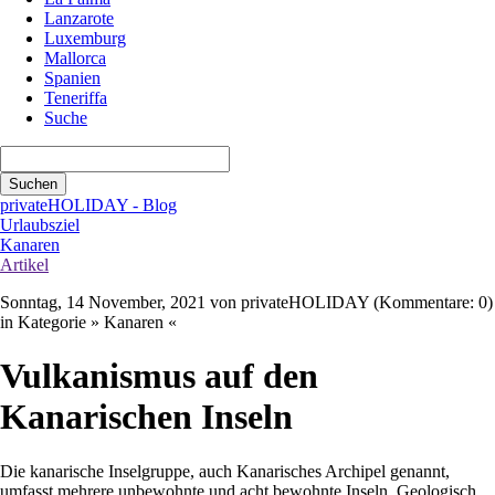
Lanzarote
Luxemburg
Mallorca
Spanien
Teneriffa
Suche
Suchbegriffe
Suchen
privateHOLIDAY - Blog
Urlaubsziel
Kanaren
Artikel
Sonntag, 14 November, 2021
von privateHOLIDAY (Kommentare: 0)
in Kategorie » Kanaren «
Vulkanismus auf den
Kanarischen Inseln
Die kanarische Inselgruppe, auch Kanarisches Archipel genannt,
umfasst mehrere unbewohnte und acht bewohnte Inseln. Geologisch