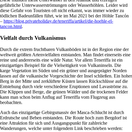
gefährliche Unterwasserströmungen oder Wasserhöhlen. Leider wird
diese Gefahr von Touristen oft nicht erkannt, was immer wieder zu
tödlichen Badeunfällen führt, wie im Mai 2021 bei der Höhle Tancón
–
https://blog.privateholiday.de/teneriffa/artikel/die-hoehle-el-
tancon.html
.
Vielfalt durch Vulkanismus
Durch die extrem fruchtbaren Vulkanböden ist in der Region eine der
weltweit größten Artenvielfalten entstanden. Man findet einerseits eine
reine und andererseits eine wilde Natur. Vor allem Teneriffa ist ein
einzigartiges Beispiel für die Vielseitigkeit von Vulkaninseln. Die
karge Vegetation im Süden und ein grüner und ausgeprägter Norden
lassen auf die vulkanische Vorgeschichte der Insel schließen. Ein hoher
Berg in der Mitte und zerklüftete Küsten lassen Rückschlüsse auf die
Entstehung durch viele verschiedene Eruptionen und Lavaströme zu.
Die Klippen und Berge, die grünen Wälder und die trockenen Felder
kann man schon beim Anflug auf Teneriffa vom Flugzeug aus
beobachten.
Auch das einzigartige Gebirgsmassiv der Masca-Schlucht ist durch
Erdrutsche und Beben entstanden. Die Route hoch zum Bergdorf ist
eine Attraktion für sich und Ausgangspunkt für zahlreiche
Wanderungen, welche unter folgendem Link beschrieben werden: