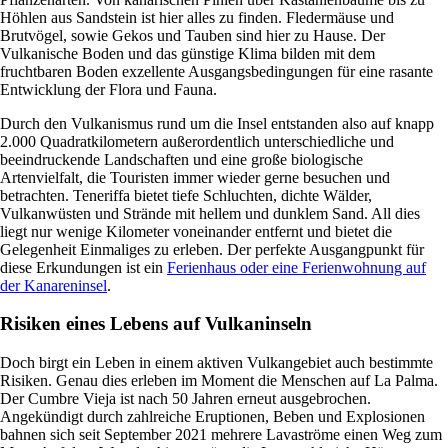
Höhlen aus Sandstein ist hier alles zu finden. Fledermäuse und
Brutvögel, sowie Gekos und Tauben sind hier zu Hause. Der
Vulkanische Boden und das günstige Klima bilden mit dem
fruchtbaren Boden exzellente Ausgangsbedingungen für eine rasante
Entwicklung der Flora und Fauna.
Durch den Vulkanismus rund um die Insel entstanden also auf knapp
2.000 Quadratkilometern außerordentlich unterschiedliche und
beeindruckende Landschaften und eine große biologische
Artenvielfalt, die Touristen immer wieder gerne besuchen und
betrachten. Teneriffa bietet tiefe Schluchten, dichte Wälder,
Vulkanwüsten und Strände mit hellem und dunklem Sand. All dies
liegt nur wenige Kilometer voneinander entfernt und bietet die
Gelegenheit Einmaliges zu erleben. Der perfekte Ausgangpunkt für
diese Erkundungen ist ein
Ferienhaus oder eine Ferienwohnung auf
der Kanareninsel
.
Risiken eines Lebens auf Vulkaninseln
Doch birgt ein Leben in einem aktiven Vulkangebiet auch bestimmte
Risiken. Genau dies erleben im Moment die Menschen auf La Palma.
Der Cumbre Vieja ist nach 50 Jahren erneut ausgebrochen.
Angekündigt durch zahlreiche Eruptionen, Beben und Explosionen
bahnen sich seit September 2021 mehrere Lavaströme einen Weg zum