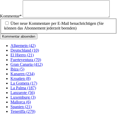
Pflichtfeld
Kommentar
*
Über neue Kommentare per E-Mail benachrichtigen (Sie
können das Abonnement jederzeit beenden)
Kommentar absenden
Allgemein
(42)
Deutschland
(10)
El Hierro
(21)
Fuerteventura
(70)
Gran Canaria
(412)
Ibiza
(5)
Kanaren
(234)
Kroatien
(8)
La Gomera
(17)
La Palma
(187)
Lanzarote
(56)
Luxemburg
(3)
Mallorca
(6)
Spanien
(21)
Teneriffa
(279)