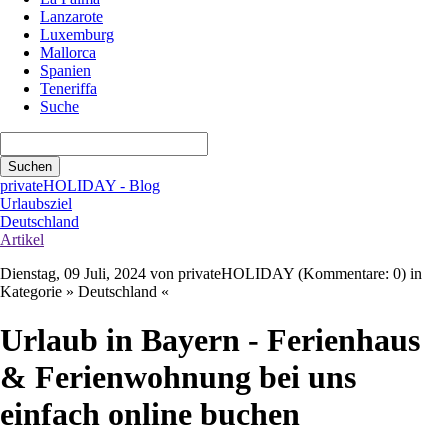
Lanzarote
Luxemburg
Mallorca
Spanien
Teneriffa
Suche
Suchbegriffe
Suchen
privateHOLIDAY - Blog
Urlaubsziel
Deutschland
Artikel
Dienstag, 09 Juli, 2024
von privateHOLIDAY (Kommentare: 0) in
Kategorie » Deutschland «
Urlaub in Bayern - Ferienhaus
& Ferienwohnung bei uns
einfach online buchen