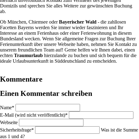
hiernach unverbindlich Kontakt zum Vermieter des jeweiligen
Domizils und sprechen Sie alles Weitere zur gewünschten Buchung
ab.
Ob München, Chiemsee oder
Bayerischer Wald
- die zahllosen
Facetten Bayerns werden Sie immer wieder faszinieren und Ihr
Interesse an einem Ferienhaus oder einer Ferienwohnung in diesem
Bundesland wecken. Wenn Sie allgemeine Fragen zur Buchung Ihrer
Ferienunterkunft über unsere Webseite haben, nehmen Sie Kontakt zu
unserem freundlichen Team auf! Gerne helfen wir Ihnen dabei, einen
echten
Traumurlaub
hierzulande zu buchen und sich bequem für die
ideale Urlaubsunterkunft in Süddeutschland zu entscheiden.
Kommentare
Einen Kommentar schreiben
Pflichtfeld
Name
*
Pflichtfeld
E-Mail (wird nicht veröffentlicht)
*
Webseite
Pflichtfeld
Sicherheitsfrage
*
Was ist die Summe
aus 1 und 4?