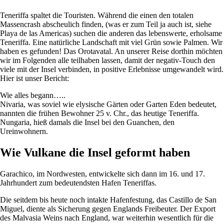
Teneriffa spaltet die Touristen. Während die einen den totalen
Massencrash abscheulich finden, (was er zum Teil ja auch ist, siehe
Playa de las Americas) suchen die anderen das lebenswerte, erholsame
Teneriffa. Eine natürliche Landschaft mit viel Grün sowie Palmen. Wir
haben es gefunden! Das Orotavatal. An unserer Reise dorthin möchten
wir im Folgenden alle teilhaben lassen, damit der negativ-Touch den
viele mit der Insel verbinden, in positive Erlebnisse umgewandelt wird.
Hier ist unser Bericht:
Wie alles begann…..
Nivaria, was soviel wie elysische Gärten oder Garten Eden bedeutet,
nannten die frühen Bewohner 25 v. Chr., das heutige Teneriffa.
Nungaria, hieß damals die Insel bei den Guanchen, den
Ureinwohnern.
Wie Vulkane die Insel geformt haben
Garachico, im Nordwesten, entwickelte sich dann im 16. und 17.
Jahrhundert zum bedeutendsten Hafen Teneriffas.
Die seitdem bis heute noch intakte Hafenfestung, das Castillo de San
Miguel, diente als Sicherung gegen Englands Freibeuter. Der Export
des Malvasia Weins nach England, war weiterhin wesentlich für die