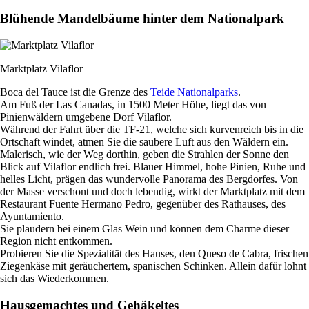
Blühende Mandelbäume hinter dem Nationalpark
Marktplatz Vilaflor
Boca del Tauce ist die Grenze des
Teide Nationalparks
.
Am Fuß der Las Canadas, in 1500 Meter Höhe, liegt das von
Pinienwäldern umgebene Dorf Vilaflor.
Während der Fahrt über die TF-21, welche sich kurvenreich bis in die
Ortschaft windet, atmen Sie die saubere Luft aus den Wäldern ein.
Malerisch, wie der Weg dorthin, geben die Strahlen der Sonne den
Blick auf Vilaflor endlich frei. Blauer Himmel, hohe Pinien, Ruhe und
helles Licht, prägen das wundervolle Panorama des Bergdorfes. Von
der Masse verschont und doch lebendig, wirkt der Marktplatz mit dem
Restaurant Fuente Hermano Pedro, gegenüber des Rathauses, des
Ayuntamiento.
Sie plaudern bei einem Glas Wein und können dem Charme dieser
Region nicht entkommen.
Probieren Sie die Spezialität des Hauses, den Queso de Cabra, frischen
Ziegenkäse mit geräuchertem, spanischen Schinken. Allein dafür lohnt
sich das Wiederkommen.
Hausgemachtes und Gehäkeltes