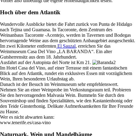
Vorher also unbedingt die eigene Höhentauglichkeit testen.
Hoch über dem Atlantik
Wundervolle Ausblicke bietet die Fahrt zurück von Punta de Hidalgo
nach Tejina und Guamasa. In Tacoronte, dem Zentrum des
Weinanbaus Tacoronte -Acentejo, werden in Tavernen und Bodegas
hervorragende Weine aus dem geschützten Anbaugebiet ausgeschenkt.
Im zwei Kilometer entfernten
El Sauzal
, erreichen Sie das
Weinmuseum Casa Del Vino „LA BARANDA“. Ein alter
Gutsherrensitz aus dem 18. Jahrhundert.
Ausfahrt auf der Autopista del Norte ist Km 21.
Im Hotel Casa del Vino, auf einer Terrasse mit einem fantastischen
Blick auf den Atlantik, rundet ein exklusives Essen mit vorzüglichem
Wein, Ihren besonderen Urlaubstag ab.
Danach ist der Besuch im Weinmuseum sehr empfehlenswert.
Nehmen Sie an einer Weinprobe im Verkostungsraum teil. Probieren
Sie den hervorragenden Malvasia Wein. Bummeln Sie durch den
Souvenirshop und finden Spezialitäten, wie den Kastanienhonig oder
den Teide Ginsterhonig. Delikate Aufmerksamkeiten für Ihre Freunde
zu Hause.
Wer es nicht abwarten kann:
www.tenerife.es/casa-vino
Naturpark, Wein und Mandelbäume