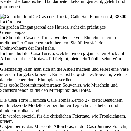
werden die kanarischen Handarbeiten bekannt gemacht, gelehrt und
promoviert.
Die Casa del Turista, Calle San Francisco, 4, 38300
La Orotava
Im großen Eingangsareal des Hauses, steht ein prächtiges
Guanchenpaar.
Im Shop der Casa del Turista werden sie von Einheimischen in
traditioneller Guanchentracht beraten. Sie fühlen sich den
Ureinwohnern der Insel nahe.
Im Innenhof der Casa Turista, welcher einen gigantischen Blick auf
Atlantik und das Orotava-Tal freigibt, bietet ein Töpfer seine Waren
an.
Gleichzeitig kann man sich an die Arbeit machen und selbst eine Vase
oder ein Tongefäß kreieren. Ein selbst hergestelltes Souvenir, welches
daheim sicher einen Ehrenplatz verdient.
Das große Boot mit mediterranen Souvenirs, wie Muscheln und
Schiffszubehör, bildet den Mittelpunkt des Hofes.
Die Casa Torre Hermosa Calle Tomás Zerolo 27, bietet Besuchern
eindrucksvolle Modelle der berühmten Teppiche aus hellem und
dunklem Vulkansand.
Sie werden speziell für die christlichen Feiertage, wie Fronleichnam,
kreiert.
Gegenüber ist das Museo de Alfombras, in der Casa Jiminez Franchi,