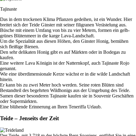
Tajinaste
Das in dem trockenen Klima Pflanzen gedeihen, ist ein Wunder. Hier
breitet sich der Teide Ginster mit seiner filigranen Verästelung aus.
Büsche mit einem Umfang von bis zu vier Metern, formen ein gelb-
grünes Blütenmeer in die karge Lava-Landschaft.
Um die Spezialität aus diesen Höhen, den Ginster Honig, bemühen
sich fleißige Bienen.
Den sehr delikaten Honig gibt es auf Märkten oder in Bodegas zu
kaufen.
Eine weitere Lava Königin ist der Natternkopf, auch Tajinaste Rojo
genannt.
Wie eine überdimensionale Kerze wächst er in die wilde Landschaft
hinein.
Er kann bis zu zwei Meter hoch werden. Seine roten Blüten sind
Bestandteil des begehrten Wildhonigs aus der Umgebung des Teide.
Samen dieser besonderen Tajinaste kaufen sie in Souvenir Geschäften
oder Supermärkten.
Eine blühende Erinnerung an Ihren Teneriffa Urlaub.
Teide – Jenseits der Zeit
Der Teide, mit 3.718 m der höchste Berg Spaniens, entführt Sie in eine