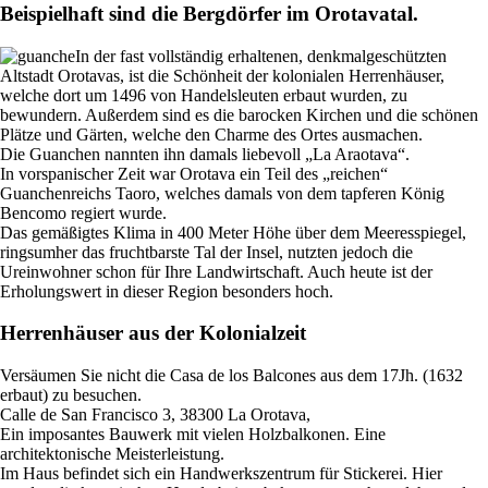
Beispielhaft sind die Bergdörfer im Orotavatal.
In der fast vollständig erhaltenen, denkmalgeschützten
Altstadt Orotavas, ist die Schönheit der kolonialen Herrenhäuser,
welche dort um 1496 von Handelsleuten erbaut wurden, zu
bewundern. Außerdem sind es die barocken Kirchen und die schönen
Plätze und Gärten, welche den Charme des Ortes ausmachen.
Die Guanchen nannten ihn damals liebevoll „La Araotava“.
In vorspanischer Zeit war Orotava ein Teil des „reichen“
Guanchenreichs Taoro, welches damals von dem tapferen König
Bencomo regiert wurde.
Das gemäßigtes Klima in 400 Meter Höhe über dem Meeresspiegel,
ringsumher das fruchtbarste Tal der Insel, nutzten jedoch die
Ureinwohner schon für Ihre Landwirtschaft. Auch heute ist der
Erholungswert in dieser Region besonders hoch.
Herrenhäuser aus der Kolonialzeit
Versäumen Sie nicht die Casa de los Balcones aus dem 17Jh. (1632
erbaut) zu besuchen.
Calle de San Francisco 3, 38300 La Orotava,
Ein imposantes Bauwerk mit vielen Holzbalkonen. Eine
architektonische Meisterleistung.
Im Haus befindet sich ein Handwerkszentrum für Stickerei. Hier