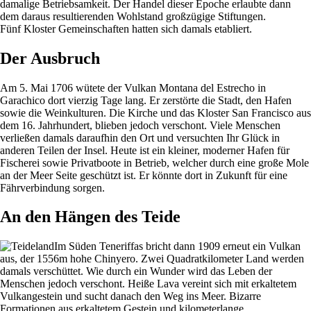
damalige Betriebsamkeit. Der Handel dieser Epoche erlaubte dann
dem daraus resultierenden Wohlstand großzügige Stiftungen.
Fünf Kloster Gemeinschaften hatten sich damals etabliert.
Der Ausbruch
Am 5. Mai 1706 wütete der Vulkan Montana del Estrecho in
Garachico dort vierzig Tage lang. Er zerstörte die Stadt, den Hafen
sowie die Weinkulturen. Die Kirche und das Kloster San Francisco aus
dem 16. Jahrhundert, blieben jedoch verschont. Viele Menschen
verließen damals daraufhin den Ort und versuchten Ihr Glück in
anderen Teilen der Insel. Heute ist ein kleiner, moderner Hafen für
Fischerei sowie Privatboote in Betrieb, welcher durch eine große Mole
an der Meer Seite geschützt ist. Er könnte dort in Zukunft für eine
Fährverbindung sorgen.
An den Hängen des Teide
Im Süden Teneriffas bricht dann 1909 erneut ein Vulkan
aus, der 1556m hohe Chinyero. Zwei Quadratkilometer Land werden
damals verschüttet. Wie durch ein Wunder wird das Leben der
Menschen jedoch verschont. Heiße Lava vereint sich mit erkaltetem
Vulkangestein und sucht danach den Weg ins Meer. Bizarre
Formationen aus erkaltetem Gestein und kilometerlange