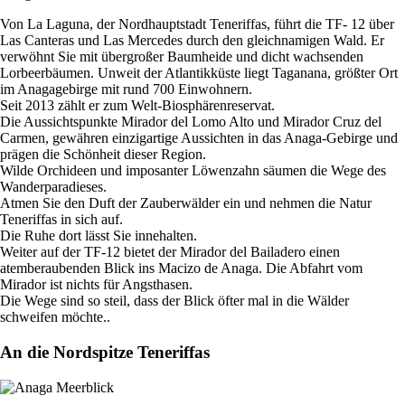
Von La Laguna, der Nordhauptstadt Teneriffas, führt die TF- 12 über
Las Canteras und Las Mercedes durch den gleichnamigen Wald. Er
verwöhnt Sie mit übergroßer Baumheide und dicht wachsenden
Lorbeerbäumen. Unweit der Atlantikküste liegt Taganana, größter Ort
im Anagagebirge mit rund 700 Einwohnern.
Seit 2013 zählt er zum Welt-Biosphärenreservat.
Die Aussichtspunkte Mirador del Lomo Alto und Mirador Cruz del
Carmen, gewähren einzigartige Aussichten in das Anaga-Gebirge und
prägen die Schönheit dieser Region.
Wilde Orchideen und imposanter Löwenzahn säumen die Wege des
Wanderparadieses.
Atmen Sie den Duft der Zauberwälder ein und nehmen die Natur
Teneriffas in sich auf.
Die Ruhe dort lässt Sie innehalten.
Weiter auf der TF-12 bietet der Mirador del Bailadero einen
atemberaubenden Blick ins Macizo de Anaga. Die Abfahrt vom
Mirador ist nichts für Angsthasen.
Die Wege sind so steil, dass der Blick öfter mal in die Wälder
schweifen möchte..
An die Nordspitze Teneriffas