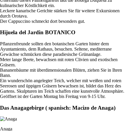
Unterhalb dieses Palmengartens lädt die Bodega Duquesa zu
kulinarischer Köstlichkeit ein.
Leckere kanarische Gerichte stärken Sie für weitere Exkursionen
durch Orotava.
Der Cappuccino schmeckt dort besonders gut.
Hijuela del Jardin BOTANICO
Pflanzenfreunde sollten den botanischen Garten hinter dem
Ayuntamiento, dem Rathaus, besuchen. Seltene, mediterrane
Gewächse schmücken diese paradiesische Grünanlage.
Meter lange Beete, bewachsen mit roten Clivien und exotischen
Gräsern.
Bananenbäume mit überdimensionalen Blüten, ziehen Sie in Ihren
Bann.
Ein wunderschön angelegter Teich, welcher mit weißen und roten
Seerosen und üppigen Gräsern bewachsen ist, bildet das Herz des
Gartens. Skulpturen im Teich schaffen eine kunstvolle Atmosphäre.
Geöffnet ist der Garten Montag bis Freitag von 9-15 Uhr.
Das Anagagebirge ( spanisch: Macizo de Anaga)
Anaga