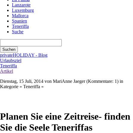
Lanzarote
Luxemburg
Mallorca
Spanien
Teneriffa
Suche
Suchbegriffe
Suchen
privateHOLIDAY - Blog
Urlaubsziel
Teneriffa
Artikel
Dienstag, 15 Juli, 2014
von MariAnne Jaeger (Kommentare: 1) in
Kategorie » Teneriffa «
WhatsApp
E-mail
Xing
LinkedIn
Twitter
Facebook
Planen Sie eine Zeitreise- finden
Sie die Seele Teneriffas