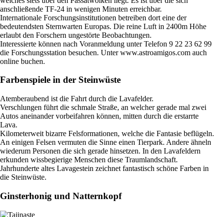
welches stets über den Passatwolken liegt. Es ist über die sich
anschließende TF-24 in wenigen Minuten erreichbar.
Internationale Forschungsinstitutionen betreiben dort eine der
bedeutendsten Sternwarten Europas. Die reine Luft in 2400m Höhe
erlaubt den Forschern ungestörte Beobachtungen.
Interessierte können nach Voranmeldung unter Telefon 9 22 23 62 99
die Forschungsstation besuchen. Unter www.astroamigos.com auch
online buchen.
Farbenspiele in der Steinwüste
Atemberaubend ist die Fahrt durch die Lavafelder.
Verschlungen führt die schmale Straße, an welcher gerade mal zwei
Autos aneinander vorbeifahren können, mitten durch die erstarrte
Lava.
Kilometerweit bizarre Felsformationen, welche die Fantasie beflügeln.
An einigen Felsen vermuten die Sinne einen Tierpark. Andere ähneln
wiederum Personen die sich gerade hinsetzen. In den Lavafeldern
erkunden wissbegierige Menschen diese Traumlandschaft.
Jahrhunderte altes Lavagestein zeichnet fantastisch schöne Farben in
die Steinwüste.
Ginsterhonig und Natternkopf