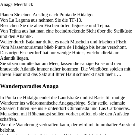
Anaga Meerblick
Planen Sie einen Ausflug nach Punta de Hidalgo
Von La Laguna aus nehmen Sie die TF-13.
Besuchen Sie die alten Fischerdörfer Tegueste und Tejina.
Von Tejina aus hat man eine beeindruckende Sicht über die Steilküste
und den Atlantik.
Weiter durch Bajamar duftet es nach Muscheln und frischem Fisch.
Vom Massentourismus blieb Punta de Hidalgo bis heute verschont.
Das urige Fischerdorf hat nur wenige Hotels, welche direkt am
Atlantik liegen.
Sie sitzen unmittelbar am Meer, lassen die salzige Brise und den
brausende Atlantik immer näher kommen. Die Windböen spielen mit
Ihrem Haar und das Salz auf Ihrer Haut schmeckt nach mehr….
Wanderparadies Anaga
In Punta de Hidalgo endet die Landstraße und ist Basis für mutige
Wanderer ins wildromantische Anagagebirge. Sehr steile, schmale
Strassen führen Sie ins Höhlendorf Chinamada und Las Carboneras.
Menschen mit Höhenangst sollten vorher prüfen ob sie den Aufstieg
schaffen.
Wer die Wanderung verkraften kann, der wird mit traumhafter Aussicht
belohnt.