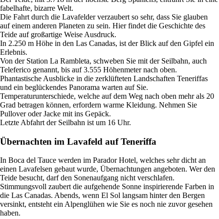
fabelhafte, bizarre Welt.
Die Fahrt durch die Lavafelder verzaubert so sehr, dass Sie glauben
auf einem anderen Planeten zu sein. Hier findet die Geschichte des
Teide auf großartige Weise Ausdruck.
In 2.250 m Höhe in den Las Canadas, ist der Blick auf den Gipfel ein
Erlebnis.
Von der Station La Rambleta, schweben Sie mit der Seilbahn, auch
Teleferico genannt, bis auf 3.555 Höhenmeter nach oben.
Phantastische Ausblicke in die zerklüfteten Landschaften Teneriffas
und ein beglückendes Panorama warten auf Sie.
Temperaturunterschiede, welche auf dem Weg nach oben mehr als 20
Grad betragen können, erfordern warme Kleidung. Nehmen Sie
Pullover oder Jacke mit ins Gepäck.
Letzte Abfahrt der Seilbahn ist um 16 Uhr.
Übernachten im Lavafeld auf Teneriffa
In Boca del Tauce werden im Parador Hotel, welches sehr dicht an
einen Lavafelsen gebaut wurde, Übernachtungen angeboten. Wer den
Teide besucht, darf den Sonenaufgang nicht verschlafen.
Stimmungsvoll zaubert die aufgehende Sonne inspirierende Farben in
die Las Canadas. Abends, wenn El Sol langsam hinter den Bergen
versinkt, entsteht ein Alpenglühen wie Sie es noch nie zuvor gesehen
haben.