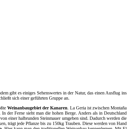
udem gibt es einiges Sehenswertes in der Natur, das einen Ausflug ins
hließt sich einer geführten Gruppe an.
ößte
Weinanbaugebiet der Kanaren
. La Geria ist zwischen Montaña
In der Ferne sieht man die hohen Berge. Anders als in Deutschland
 von einer halbrunden Steinmauer umgeben sind. Dadurch werden die
ken, trägt jede Pflanze bis zu 150kg Trauben. Diese werden von Hand
o
. Hier kann man den traditionellen Weinanbau kennenlernen. Mit El