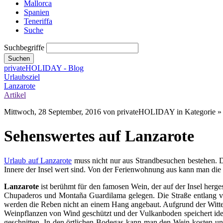
Mallorca
Spanien
Teneriffa
Suche
Suchbegriffe
Suchen
privateHOLIDAY - Blog
Urlaubsziel
Lanzarote
Artikel
Mittwoch, 28 September, 2016
von privateHOLIDAY in Kategorie » 
Sehenswertes auf Lanzarote
Urlaub auf Lanzarote
muss nicht nur aus Strandbesuchen bestehen. Die
Innere der Insel wert sind. Von der Ferienwohnung aus kann man die 
Lanzarote
ist berühmt für den famosen Wein, der auf der Insel herge
Chupaderos und Montaña Guardilama gelegen. Die Straße entlang vo
werden die Reben nicht an einem Hang angebaut. Aufgrund der Witt
Weinpflanzen von Wind geschützt und der Vulkanboden speichert idea
geschnitten. In den örtlichen Bodegas kann man den Wein kosten un