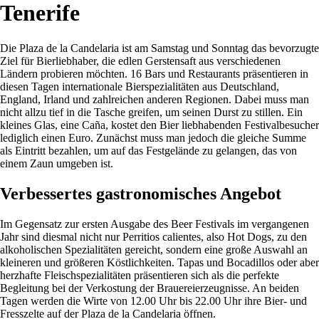
Tenerife
Die Plaza de la Candelaria ist am Samstag und Sonntag das bevorzugte
Ziel für Bierliebhaber, die edlen Gerstensaft aus verschiedenen
Ländern probieren möchten. 16 Bars und Restaurants präsentieren in
diesen Tagen internationale Bierspezialitäten aus Deutschland,
England, Irland und zahlreichen anderen Regionen. Dabei muss man
nicht allzu tief in die Tasche greifen, um seinen Durst zu stillen. Ein
kleines Glas, eine Caña, kostet den Bier liebhabenden Festivalbesucher
lediglich einen Euro. Zunächst muss man jedoch die gleiche Summe
als Eintritt bezahlen, um auf das Festgelände zu gelangen, das von
einem Zaun umgeben ist.
Verbessertes gastronomisches Angebot
Im Gegensatz zur ersten Ausgabe des Beer Festivals im vergangenen
Jahr sind diesmal nicht nur Perritios calientes, also Hot Dogs, zu den
alkoholischen Spezialitäten gereicht, sondern eine große Auswahl an
kleineren und größeren Köstlichkeiten. Tapas und Bocadillos oder aber
herzhafte Fleischspezialitäten präsentieren sich als die perfekte
Begleitung bei der Verkostung der Brauereierzeugnisse. An beiden
Tagen werden die Wirte von 12.00 Uhr bis 22.00 Uhr ihre Bier- und
Fresszelte auf der Plaza de la Candelaria öffnen.