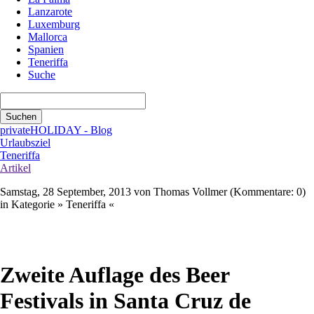
Lanzarote
Luxemburg
Mallorca
Spanien
Teneriffa
Suche
Suchbegriffe
Suchen
privateHOLIDAY - Blog
Urlaubsziel
Teneriffa
Artikel
Samstag, 28 September, 2013
von Thomas Vollmer (Kommentare: 0)
in Kategorie » Teneriffa «
WhatsApp
E-mail
Xing
LinkedIn
Twitter
Facebook
Zweite Auflage des Beer
Festivals in Santa Cruz de