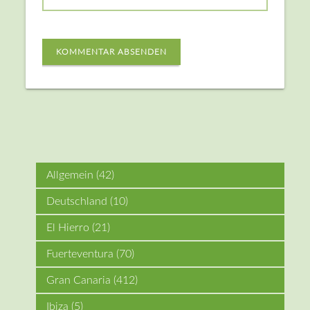
KOMMENTAR ABSENDEN
Allgemein
(42)
Deutschland
(10)
El Hierro
(21)
Fuerteventura
(70)
Gran Canaria
(412)
Ibiza
(5)