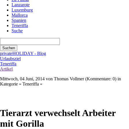
Lanzarote
Luxemburg
Mallorca
Spanien
Teneriffa
Suche
Suchbegriffe
Suchen
privateHOLIDAY - Blog
Urlaubsziel
Teneriffa
Artikel
Mittwoch, 04 Juni, 2014
von Thomas Vollmer (Kommentare: 0) in
Kategorie » Teneriffa «
WhatsApp
E-mail
Xing
LinkedIn
Twitter
Facebook
Tierarzt verwechselt Arbeiter
mit Gorilla