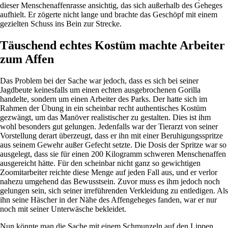
dieser Menschenaffenrasse ansichtig, das sich außerhalb des Geheges
aufhielt. Er zögerte nicht lange und brachte das Geschöpf mit einem
gezielten Schuss ins Bein zur Strecke.
Täuschend echtes Kostüm machte Arbeiter
zum Affen
Das Problem bei der Sache war jedoch, dass es sich bei seiner
Jagdbeute keinesfalls um einen echten ausgebrochenen Gorilla
handelte, sondern um einen Arbeiter des Parks. Der hatte sich im
Rahmen der Übung in ein scheinbar recht authentisches Kostüm
gezwängt, um das Manöver realistischer zu gestalten. Dies ist ihm
wohl besonders gut gelungen. Jedenfalls war der Tierarzt von seiner
Vorstellung derart überzeugt, dass er ihn mit einer Beruhigungsspritze
aus seinem Gewehr außer Gefecht setzte. Die Dosis der Spritze war so
ausgelegt, dass sie für einen 200 Kilogramm schweren Menschenaffen
ausgereicht hätte. Für den scheinbar nicht ganz so gewichtigen
Zoomitarbeiter reichte diese Menge auf jeden Fall aus, und er verlor
nahezu umgehend das Bewusstsein. Zuvor muss es ihm jedoch noch
gelungen sein, sich seiner irreführenden Verkleidung zu entledigen. Als
ihn seine Häscher in der Nähe des Affengeheges fanden, war er nur
noch mit seiner Unterwäsche bekleidet.
Nun könnte man die Sache mit einem Schmunzeln auf den Lippen