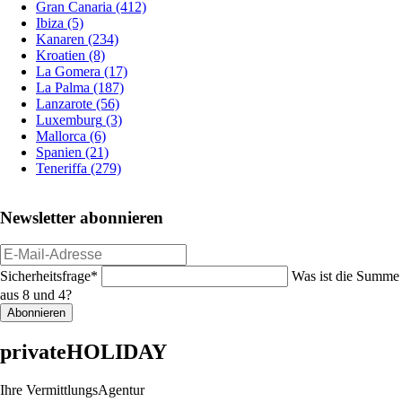
Gran Canaria
(412)
Ibiza
(5)
Kanaren
(234)
Kroatien
(8)
La Gomera
(17)
La Palma
(187)
Lanzarote
(56)
Luxemburg
(3)
Mallorca
(6)
Spanien
(21)
Teneriffa
(279)
Newsletter abonnieren
E-
Mail-
Pflichtfeld
Sicherheitsfrage
*
Was ist die Summe
Adresse
aus 8 und 4?
Abonnieren
privateHOLIDAY
Ihre VermittlungsAgentur