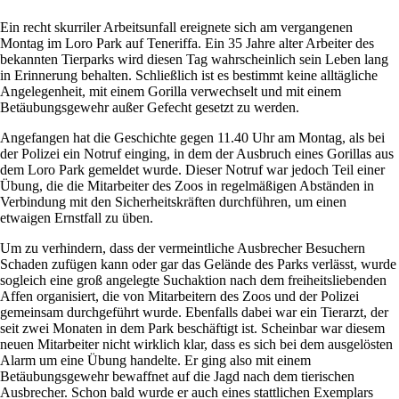
Ein recht skurriler Arbeitsunfall ereignete sich am vergangenen
Montag im Loro Park auf Teneriffa. Ein 35 Jahre alter Arbeiter des
bekannten Tierparks wird diesen Tag wahrscheinlich sein Leben lang
in Erinnerung behalten. Schließlich ist es bestimmt keine alltägliche
Angelegenheit, mit einem Gorilla verwechselt und mit einem
Betäubungsgewehr außer Gefecht gesetzt zu werden.
Angefangen hat die Geschichte gegen 11.40 Uhr am Montag, als bei
der Polizei ein Notruf einging, in dem der Ausbruch eines Gorillas aus
dem Loro Park gemeldet wurde. Dieser Notruf war jedoch Teil einer
Übung, die die Mitarbeiter des Zoos in regelmäßigen Abständen in
Verbindung mit den Sicherheitskräften durchführen, um einen
etwaigen Ernstfall zu üben.
Um zu verhindern, dass der vermeintliche Ausbrecher Besuchern
Schaden zufügen kann oder gar das Gelände des Parks verlässt, wurde
sogleich eine groß angelegte Suchaktion nach dem freiheitsliebenden
Affen organisiert, die von Mitarbeitern des Zoos und der Polizei
gemeinsam durchgeführt wurde. Ebenfalls dabei war ein Tierarzt, der
seit zwei Monaten in dem Park beschäftigt ist. Scheinbar war diesem
neuen Mitarbeiter nicht wirklich klar, dass es sich bei dem ausgelösten
Alarm um eine Übung handelte. Er ging also mit einem
Betäubungsgewehr bewaffnet auf die Jagd nach dem tierischen
Ausbrecher. Schon bald wurde er auch eines stattlichen Exemplars