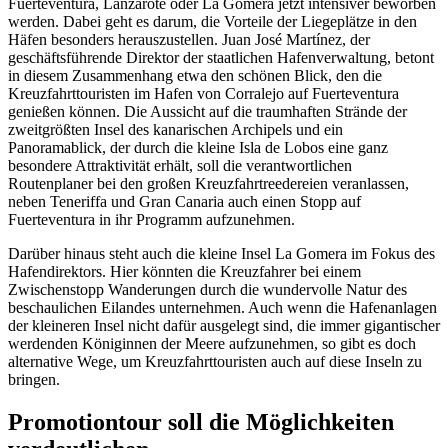
Fuerteventura, Lanzarote oder La Gomera jetzt intensiver beworben
werden. Dabei geht es darum, die Vorteile der Liegeplätze in den
Häfen besonders herauszustellen. Juan José Martínez, der
geschäftsführende Direktor der staatlichen Hafenverwaltung, betont
in diesem Zusammenhang etwa den schönen Blick, den die
Kreuzfahrttouristen im Hafen von Corralejo auf Fuerteventura
genießen können. Die Aussicht auf die traumhaften Strände der
zweitgrößten Insel des kanarischen Archipels und ein
Panoramablick, der durch die kleine Isla de Lobos eine ganz
besondere Attraktivität erhält, soll die verantwortlichen
Routenplaner bei den großen Kreuzfahrtreedereien veranlassen,
neben Teneriffa und Gran Canaria auch einen Stopp auf
Fuerteventura in ihr Programm aufzunehmen.
Darüber hinaus steht auch die kleine Insel La Gomera im Fokus des
Hafendirektors. Hier könnten die Kreuzfahrer bei einem
Zwischenstopp Wanderungen durch die wundervolle Natur des
beschaulichen Eilandes unternehmen. Auch wenn die Hafenanlagen
der kleineren Insel nicht dafür ausgelegt sind, die immer gigantischer
werdenden Königinnen der Meere aufzunehmen, so gibt es doch
alternative Wege, um Kreuzfahrttouristen auch auf diese Inseln zu
bringen.
Promotiontour soll die Möglichkeiten