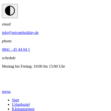
email
info@privateholiday.de
phone
0841 - 45 44 04 1
schedule
Montag bis Freitag: 10:00 bis 15:00 Uhr
menu
Start
Urlaubsziel
Kleinanzeigen