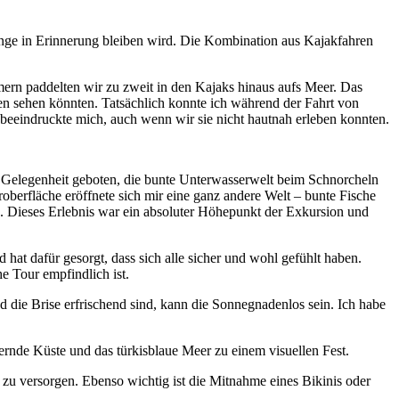
ange in Erinnerung bleiben wird. Die Kombination aus Kajakfahren
ern paddelten wir zu zweit in den Kajaks hinaus aufs Meer. Das
öten sehen könnten. Tatsächlich konnte ich während der Fahrt von
beeindruckte mich, auch wenn wir sie nicht hautnah erleben konnten.
ie Gelegenheit geboten, die bunte Unterwasserwelt beim Schnorcheln
oberfläche eröffnete sich mir eine ganz andere Welt – bunte Fische
e. Dieses Erlebnis war ein absoluter Höhepunkt der Exkursion und
t dafür gesorgt, dass sich alle sicher und wohl gefühlt haben.
e Tour empfindlich ist.
die Brise erfrischend sind, kann die Sonnegnadenlos sein. Ich habe
zernde Küste und das türkisblaue Meer zu einem visuellen Fest.
zu versorgen. Ebenso wichtig ist die Mitnahme eines Bikinis oder