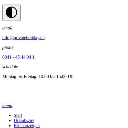
email
info@privateholiday.de
phone
0841 - 45 44 04 1
schedule
Montag bis Freitag: 10:00 bis 15:00 Uhr
menu
Start
Urlaubsziel
Kleinanzeigen