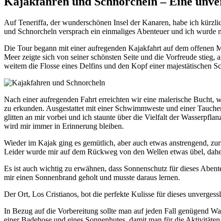
Kajakfahren und Schnorcheln – Eine unver
Auf Teneriffa, der wunderschönen Insel der Kanaren, habe ich kürzl
und Schnorcheln versprach ein einmaliges Abenteuer und ich wurde ni
Die Tour begann mit einer aufregenden Kajakfahrt auf dem offenen M
Meer zeigte sich von seiner schönsten Seite und die Vorfreude stieg,
weitem die Flosse eines Delfins und den Kopf einer majestätischen S
Nach einer aufregenden Fahrt erreichten wir eine malerische Bucht, 
zu erkunden. Ausgestattet mit einer Schwimmweste und einer Taucherbr
glitten an mir vorbei und ich staunte über die Vielfalt der Wasserp
wird mir immer in Erinnerung bleiben.
Wieder im Kajak ging es gemütlich, aber auch etwas anstrengend, zu
Leider wurde mir auf dem Rückweg von den Wellen etwas übel, daher 
Es ist auch wichtig zu erwähnen, dass Sonnenschutz für dieses Aben
mir einen Sonnenbrand geholt und musste daraus lernen.
Der Ort, Los Cristianos, bot die perfekte Kulisse für dieses unverge
In Bezug auf die Vorbereitung sollte man auf jeden Fall genügend Wa
einer Badehose und eines Sonnenhutes, damit man für die Aktivitäten b