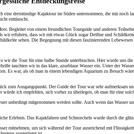
gessliche Entdeckungsreise
ich eine dreistündige Kajaktour im Süden unternommen, die mir noch l
cht enttäuscht.
eer. Begleitet von einem freundlichen Tourguide und anderen Teilnehm
 als wir erfuhren, dass wir mit etwas Glück sogar Delfine und Schildkr
childkröte sehen. Die Begegnung mit diesen faszinierenden Lebewesen 
wo wir die Tour für eine halbe Stunde unterbrachen. Hier wurde uns d
ille tauchten wir in das klare, azurblaue Wasser ein. Unter der Wasser
flanzen. Es war, als ob man in einem lebendigen Aquarium zu Besuch wär
rück zum Ausgangspunkt. Der Guide der Tour war sehr aufmerksam und ha
würde ich empfehlen, sich vorher zu überlegen, ob man für eine solch
teuer unbedingt mitgenommen werden sollte. Auch wenn das Wasser und 
ssliche Erlebnis. Das Kajakfahren und Schnorcheln wurde durch die glit
sser mitnehmen, um sich während der Tour ausreichend mit Flüssigkeit 
estens ausgerüstet ist.