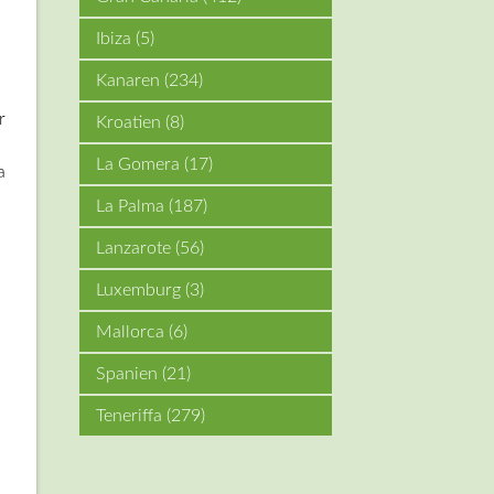
Ibiza
(5)
Kanaren
(234)
r
Kroatien
(8)
La Gomera
(17)
a
La Palma
(187)
Lanzarote
(56)
Luxemburg
(3)
Mallorca
(6)
Spanien
(21)
Teneriffa
(279)