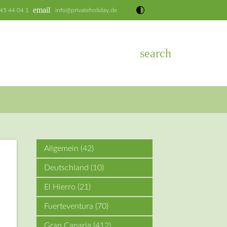
email
 45 44 04 1
info@privateholiday.de
search
EN
Allgemein
(42)
Deutschland
(10)
El Hierro
(21)
Fuerteventura
(70)
Gran Canaria
(412)