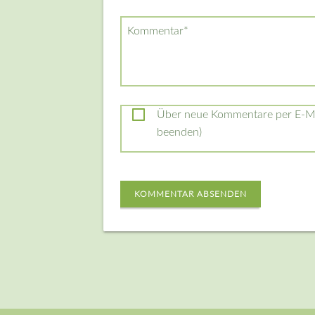
Pflichtfeld
Kommentar
*
Über neue Kommentare per E-Mai
beenden)
KOMMENTAR ABSENDEN