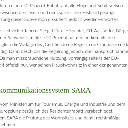
urch einen 50-Prozent-Rabatt auf alle Flüge und Schiffsreisen.
 zwischen den Inseln und dem spanischen Festland getätigt
rzung dieser Subvention diskutiert, jedoch wieder verworfen.
 seit vielen Jahren. Sie gilt für alle Spanier, EU-Ausländer, Bürge
d der Schweiz. Um diese 50 Prozent auf den herkömmlichen
diglich die Vorlage des „Certificado de Registro de Ciudadano de l
endig. Dann beschloss die Regierung jedoch, die Inanspruchnahme
. Da man missbräuchliche Nutzung, vorrangig seitens der EU-
ilt offiziell nur, wer seinen Hauptwohnsitz in einer der genannten
lekommunikationssystem SARA
 vom Ministerium für Tourismus, Energie und Industrie und dem
uregelung bezüglich des Residentenrabatt verabschiedet.
tem SARA die Prüfung des Wohnsitzes und damit rechtmäßige
rnehmen.