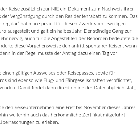
t der Reise zusätzlich zur NIE ein Dokument zum Nachweis ihrer
 der Vergünstigung durch den Residentenrabatt zu kommen. Das
o regular“ hat man speziell für diesen Zweck vom jeweiligen
o ausgestellt und galt ein halbes Jahr. Der ständige Gang zur
ehr nervig, auch für die Angestellten der Behörden bedeutete die
erte diese Vorgehensweise den antritt spontaner Reisen, wenn
, denn in der Regel musste der Antrag dazu einen Tag vor
 einen gültigen Ausweises oder Reisepasses, sowie für
ros sind ebenso wie Flug- und Fährgesellschaften verpflichtet,
den. Damit findet dann direkt online der Datenabgleich statt,
e den Reiseunternehmen eine Frist bis November dieses Jahres
dahin weiterhin auch das herkömmliche Zertifikat mitgeführt
Überraschungen zu erleben.