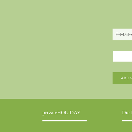
E-
Mail-
Adresse
ABON
privateHOLIDAY
Die 