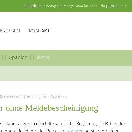
schedule
phone
Montag bis Freitag: 10:00 bis 15:00 Uhr
0841 -
ANZEIGEN
KONTAKT
Spanien
Artikel
hbegriffe
SUCH
(Kommentare: 0) in Kategorie » Spanien «
er ohne Meldebescheinigung
 Festland subventioniert die spanische Regierung die Reisen für
gionen. Residente der Balearen,
Kanaren
sowie der beiden