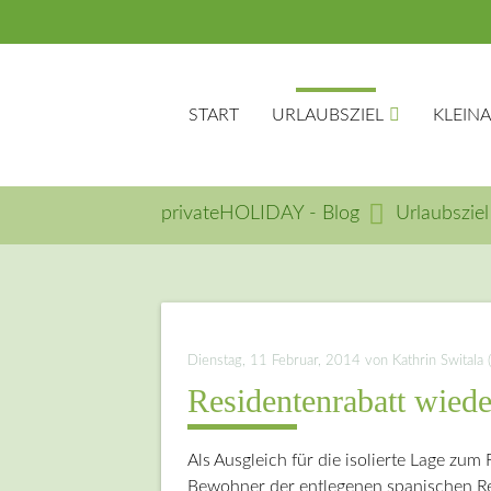
START
URLAUBSZIEL
KLEIN
privateHOLIDAY - Blog
Urlaubsziel
Suc
Dienstag, 11 Februar, 2014
von Kathrin Switala 
Residentenrabatt wied
Als Ausgleich für die isolierte Lage zum
Bewohner der entlegenen spanischen Re