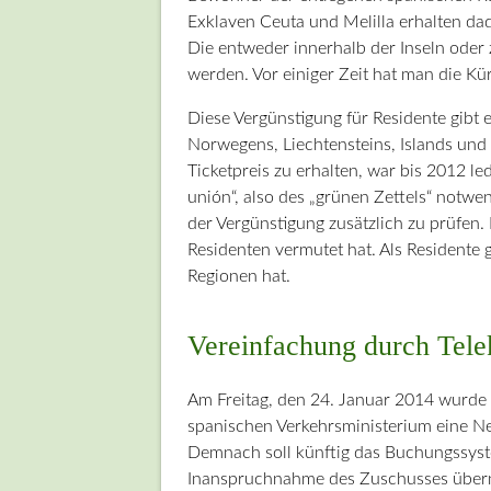
Exklaven Ceuta und Melilla erhalten dad
Die entweder innerhalb der Inseln oder
werden. Vor einiger Zeit hat man die Kü
Diese Vergünstigung für Residente gibt es
Norwegens, Liechtensteins, Islands un
Ticketpreis zu erhalten, war bis 2012 le
unión“, also des „grünen Zettels“ notw
der Vergünstigung zusätzlich zu prüfen
Residenten vermutet hat. Als Residente g
Regionen hat.
Vereinfachung durch Te
Am Freitag, den 24. Januar 2014 wurde
spanischen Verkehrsministerium eine Ne
Demnach soll künftig das Buchungssys
Inanspruchnahme des Zuschusses übe