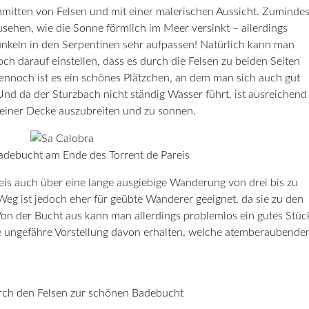
mitten von Felsen und mit einer malerischen Aussicht. Zumindes
ehen, wie die Sonne förmlich im Meer versinkt – allerdings
nkeln in den Serpentinen sehr aufpassen! Natürlich kann man
ch darauf einstellen, dass es durch die Felsen zu beiden Seiten
ennoch ist es ein schönes Plätzchen, an dem man sich auch gut
nd da der Sturzbach nicht ständig Wasser führt, ist ausreichend
 einer Decke auszubreiten und zu sonnen.
adebucht am Ende des Torrent de Pareis
eis auch über eine lange ausgiebige Wanderung von drei bis zu
eg ist jedoch eher für geübte Wanderer geeignet, da sie zu den
 Von der Bucht aus kann man allerdings problemlos ein gutes Stüc
ne ungefähre Vorstellung davon erhalten, welche atemberaubende
ch den Felsen zur schönen Badebucht