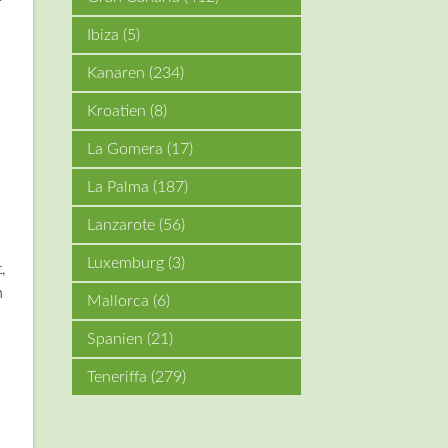
Ibiza
(5)
Kanaren
(234)
Kroatien
(8)
La Gomera
(17)
La Palma
(187)
Lanzarote
(56)
Luxemburg
(3)
,
n
Mallorca
(6)
Spanien
(21)
Teneriffa
(279)