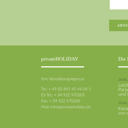
ABON
privateHOLIDAY
Die 
Ihre VermittlungsAgentur
28.04.
Land
Tel.: + 49 (0) 841 45 44 04 1
Para
und 
ES Tel.: + 34 922 970201
Fax: + 34 922 970200
19.04.
Mail:
info@privateholiday.de
Kana
von 