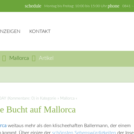
schedule
phone
Montag bis Freitag: 10:00 bis 15:00 Uhr
0841 -
ANZEIGEN
KONTAKT
Mallorca
Artikel
hbegriffe
SUCH
Y (Kommentare: 0) in Kategorie » Mallorca «
he Bucht auf Mallorca
rca
weitaus mehr als den klischeehaften Ballermann, der einem
nn kommt. Über einige der
schönsten Sehenswürdigkeiten
der Inse