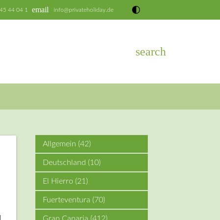
email
 45 44 04 1
info@privateholiday.de
search
EN
Allgemein
(42)
Deutschland
(10)
El Hierro
(21)
Fuerteventura
(70)
l
Gran Canaria
(412)