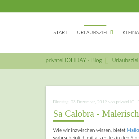
START
URLAUBSZIEL
KLEIN
privateHOLIDAY - Blog
Urlaubsziel
Suc
Dienstag, 03 Dezember, 2019
von privateHOLIDA
Sa Calobra - Malerisc
Wie wir inzwischen wissen, bietet
Mallo
wahrscheinlich mit als erstes in den Si