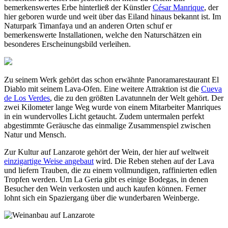
bemerkenswertes Erbe hinterließ der Künstler
César Manrique
, der
hier geboren wurde und weit über das Eiland hinaus bekannt ist. Im
Naturpark Timanfaya und an anderen Orten schuf er
bemerkenswerte Installationen, welche den Naturschätzen ein
besonderes Erscheinungsbild verleihen.
Zu seinem Werk gehört das schon erwähnte Panoramarestaurant El
Diablo mit seinem Lava-Ofen. Eine weitere Attraktion ist die
Cueva
de Los Verdes
, die zu den größten Lavatunneln der Welt gehört. Der
zwei Kilometer lange Weg wurde von einem Mitarbeiter Manriques
in ein wundervolles Licht getaucht. Zudem untermalen perfekt
abgestimmte Geräusche das einmalige Zusammenspiel zwischen
Natur und Mensch.
Zur Kultur auf Lanzarote gehört der Wein, der hier auf weltweit
einzigartige Weise angebaut
wird. Die Reben stehen auf der Lava
und liefern Trauben, die zu einem vollmundigen, raffinierten edlen
Tropfen werden. Um La Geria gibt es einige Bodegas, in denen
Besucher den Wein verkosten und auch kaufen können. Ferner
lohnt sich ein Spaziergang über die wunderbaren Weinberge.