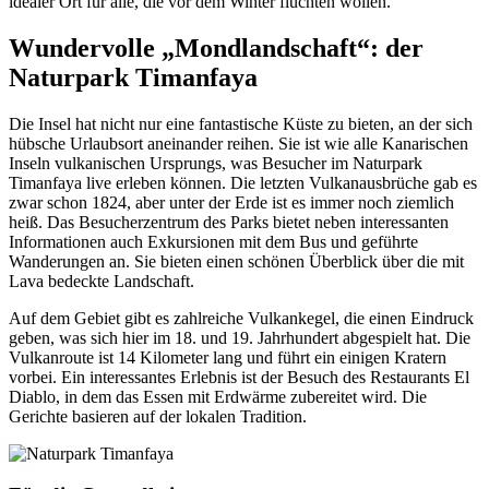
idealer Ort für alle, die vor dem Winter flüchten wollen.
Wundervolle „Mondlandschaft“: der
Naturpark Timanfaya
Die Insel hat nicht nur eine fantastische Küste zu bieten, an der sich
hübsche Urlaubsort aneinander reihen. Sie ist wie alle Kanarischen
Inseln vulkanischen Ursprungs, was Besucher im Naturpark
Timanfaya live erleben können. Die letzten Vulkanausbrüche gab es
zwar schon 1824, aber unter der Erde ist es immer noch ziemlich
heiß. Das Besucherzentrum des Parks bietet neben interessanten
Informationen auch Exkursionen mit dem Bus und geführte
Wanderungen an. Sie bieten einen schönen Überblick über die mit
Lava bedeckte Landschaft.
Auf dem Gebiet gibt es zahlreiche Vulkankegel, die einen Eindruck
geben, was sich hier im 18. und 19. Jahrhundert abgespielt hat. Die
Vulkanroute ist 14 Kilometer lang und führt ein einigen Kratern
vorbei. Ein interessantes Erlebnis ist der Besuch des Restaurants El
Diablo, in dem das Essen mit Erdwärme zubereitet wird. Die
Gerichte basieren auf der lokalen Tradition.