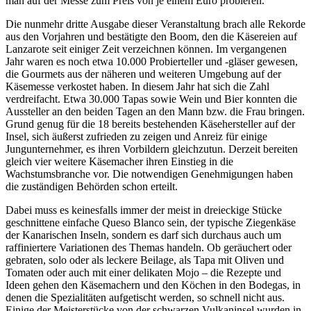
man auf der Messe zum Preis von je einem Euro probieren.
Die nunmehr dritte Ausgabe dieser Veranstaltung brach alle Rekorde
aus den Vorjahren und bestätigte den Boom, den die Käsereien auf
Lanzarote seit einiger Zeit verzeichnen können. Im vergangenen
Jahr waren es noch etwa 10.000 Probierteller und -gläser gewesen,
die Gourmets aus der näheren und weiteren Umgebung auf der
Käsemesse verkostet haben. In diesem Jahr hat sich die Zahl
verdreifacht. Etwa 30.000 Tapas sowie Wein und Bier konnten die
Aussteller an den beiden Tagen an den Mann bzw. die Frau bringen.
Grund genug für die 18 bereits bestehenden Käsehersteller auf der
Insel, sich äußerst zufrieden zu zeigen und Anreiz für einige
Jungunternehmer, es ihren Vorbildern gleichzutun. Derzeit bereiten
gleich vier weitere Käsemacher ihren Einstieg in die
Wachstumsbranche vor. Die notwendigen Genehmigungen haben
die zuständigen Behörden schon erteilt.
Dabei muss es keinesfalls immer der meist in dreieckige Stücke
geschnittene einfache Queso Blanco sein, der typische Ziegenkäse
der Kanarischen Inseln, sondern es darf sich durchaus auch um
raffiniertere Variationen des Themas handeln. Ob geräuchert oder
gebraten, solo oder als leckere Beilage, als Tapa mit Oliven und
Tomaten oder auch mit einer delikaten Mojo – die Rezepte und
Ideen gehen den Käsemachern und den Köchen in den Bodegas, in
denen die Spezialitäten aufgetischt werden, so schnell nicht aus.
Einige der Meisterstücke von der schwarzen Vulkaninsel wurden in