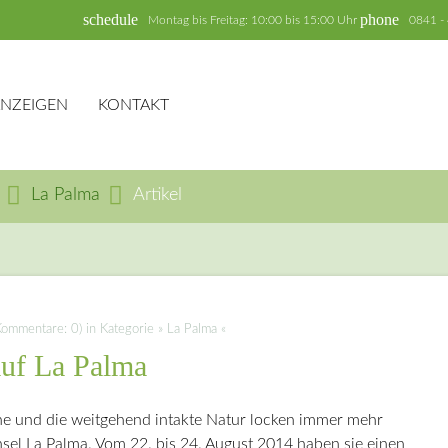
schedule
phone
Montag bis Freitag: 10:00 bis 15:00 Uhr
0841 -
ANZEIGEN
KONTAKT
La Palma
Artikel
hbegriffe
SUCH
mmentare: 0) in Kategorie » La Palma «
auf La Palma
e und die weitgehend intakte Natur locken immer mehr
sel La Palma. Vom 22. bis 24. August 2014 haben sie einen