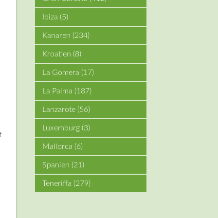
Ibiza
(5)
Kanaren
(234)
Kroatien
(8)
La Gomera
(17)
La Palma
(187)
Lanzarote
(56)
Luxemburg
(3)
t
Mallorca
(6)
Spanien
(21)
Teneriffa
(279)