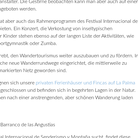
stalter. Die Gestirne beobachten kann man aber auch auf einer
ngeboten werden.
hat aber auch das Rahmenprogramm des Festival Internacional de
ten. Ein Konzert, die Verkostung von inseltypischen
r Kinder stehen ebenso auf der langen Liste der Aktivitäten, wie
ortgymnastik oder Zumba.
strebt, den Wandertourismus weiter auszubauen und zu fördern. I
che neue Wanderrundwege eingerichtet, die mittlerweile zu
markierten Netz geworden sind.
gnen sich unsere
privaten Ferienhäuser und Fincas auf La Palma
angeschlossen und befinden sich in begehrten Lagen in der Natur.
n nach einer anstrengenden, aber schönen Wanderung laden
Barranco de las Angustias
al Internacional de Senderismo y Montaña sucht, findet diese,