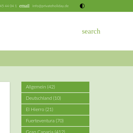
email
 45 44 04 1
info@privateholiday.de
search
EN
Allgemein
(42)
Deutschland
(10)
El Hierro
(21)
Fuerteventura
(70)
Gran Canaria
(412)