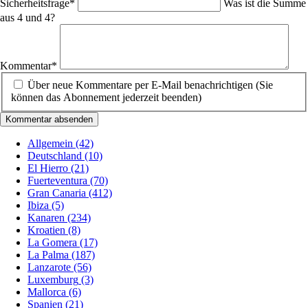
Pflichtfeld
Sicherheitsfrage
*
Was ist die Summe
aus 4 und 4?
Pflichtfeld
Kommentar
*
Über neue Kommentare per E-Mail benachrichtigen (Sie
können das Abonnement jederzeit beenden)
Kommentar absenden
Allgemein
(42)
Deutschland
(10)
El Hierro
(21)
Fuerteventura
(70)
Gran Canaria
(412)
Ibiza
(5)
Kanaren
(234)
Kroatien
(8)
La Gomera
(17)
La Palma
(187)
Lanzarote
(56)
Luxemburg
(3)
Mallorca
(6)
Spanien
(21)