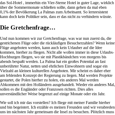
das Sol-Hotel , immerhin ein Vier-Sterne Hotel in guter Lage, wirklich
über die Sommermonate schließen sollte, dann gehen da mal eben
0,1% der Bevölkerung La Palmas zum Arbeitsamt. So lernresistent
kann doch kein Politiker sein, dass er das nicht zu verhindern wüsste.
Die Gretchenfrage…
Und nun kommen wir zur Gretchenfrage, was war nun zuerst da, die
gestrichenen Flüge oder die rückläufigen Besucherzahlen? Wenn keine
Flüge angeboten werden, kann auch kein Urlauber auf die Idee
kommen, hierher zu fliegen. Nicht alle wollen immer in diese Urlaubs-
Hochburgen fliegen, wo sie mit Plastikbändchen von morgens bis
abends bespaßt werden. La Palma hat ein großes Potential an fast
unberührter Natur, netten und ehrlichen Einwohnern und sogar ein
Vielzahl an kleinen kulturellen Angeboten. Mir scheint es daher eher
am fehlenden Konzept der Regierung zu liegen. Mal werden Projekte
gestartet, die Polen hierher zu holen, ein anderes Mal werden
Abkommen mit den Holländern ausgehandelt. Wieder ein anderes Mal,
sollen es die Engländer oder Franzosen richten. Dies alles
unverständlicher Weise begrenzt auf einige Monate oder ein Jahr.
Wie soll ich mir das vorstellen? Ich fliege mit meiner Familie hierher
und bin begeistert. Ich erzähle es meinen Freunden und wir verabreden
uns im nächsten Jahr gemeinsam die Insel zu besuchen. Plötzlich muss