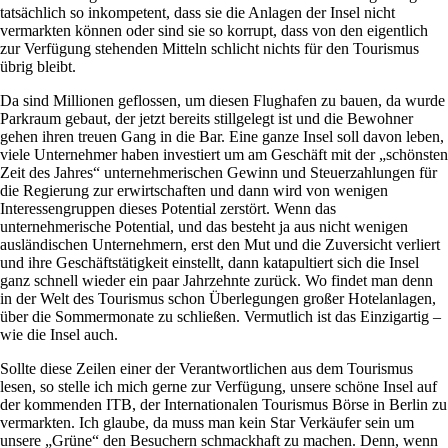
tatsächlich so inkompetent, dass sie die Anlagen der Insel nicht
vermarkten können oder sind sie so korrupt, dass von den eigentlich
zur Verfügung stehenden Mitteln schlicht nichts für den Tourismus
übrig bleibt.
Da sind Millionen geflossen, um diesen Flughafen zu bauen, da wurde
Parkraum gebaut, der jetzt bereits stillgelegt ist und die Bewohner
gehen ihren treuen Gang in die Bar. Eine ganze Insel soll davon leben,
viele Unternehmer haben investiert um am Geschäft mit der „schönsten
Zeit des Jahres“ unternehmerischen Gewinn und Steuerzahlungen für
die Regierung zur erwirtschaften und dann wird von wenigen
Interessengruppen dieses Potential zerstört. Wenn das
unternehmerische Potential, und das besteht ja aus nicht wenigen
ausländischen Unternehmern, erst den Mut und die Zuversicht verliert
und ihre Geschäftstätigkeit einstellt, dann katapultiert sich die Insel
ganz schnell wieder ein paar Jahrzehnte zurück. Wo findet man denn
in der Welt des Tourismus schon Überlegungen großer Hotelanlagen,
über die Sommermonate zu schließen. Vermutlich ist das Einzigartig –
wie die Insel auch.
Sollte diese Zeilen einer der Verantwortlichen aus dem Tourismus
lesen, so stelle ich mich gerne zur Verfügung, unsere schöne Insel auf
der kommenden ITB, der Internationalen Tourismus Börse in Berlin zu
vermarkten. Ich glaube, da muss man kein Star Verkäufer sein um
unsere „Grüne“ den Besuchern schmackhaft zu machen. Denn, wenn