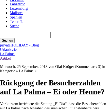
Lanzarote
Luxemburg
Mallorca
Spanien
Teneriffa
Suche
Suchbegriffe
Suchen
privateHOLIDAY - Blog
Urlaubsziel
La Palma
Artikel
Mittwoch, 25 September, 2013
von Olaf Kröger (Kommentare: 3) in
Kategorie » La Palma «
Rückgang der Besucherzahlen
auf La Palma – Ei oder Henne?
Vor kurzem berichtete die Zeitung „El Día“, dass die Besucherzahlen
auf La Palma nach Angaben des spanischen Flughafenbetreibers