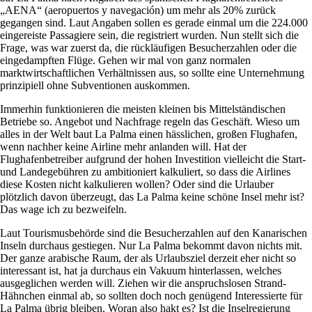
„AENA“ (aeropuertos y navegación) um mehr als 20% zurück
gegangen sind. Laut Angaben sollen es gerade einmal um die 224.000
eingereiste Passagiere sein, die registriert wurden. Nun stellt sich die
Frage, was war zuerst da, die rückläufigen Besucherzahlen oder die
eingedampften Flüge. Gehen wir mal von ganz normalen
marktwirtschaftlichen Verhältnissen aus, so sollte eine Unternehmung
prinzipiell ohne Subventionen auskommen.
Immerhin funktionieren die meisten kleinen bis Mittelständischen
Betriebe so. Angebot und Nachfrage regeln das Geschäft. Wieso um
alles in der Welt baut La Palma einen hässlichen, großen Flughafen,
wenn nachher keine Airline mehr anlanden will. Hat der
Flughafenbetreiber aufgrund der hohen Investition vielleicht die Start-
und Landegebühren zu ambitioniert kalkuliert, so dass die Airlines
diese Kosten nicht kalkulieren wollen? Oder sind die Urlauber
plötzlich davon überzeugt, das La Palma keine schöne Insel mehr ist?
Das wage ich zu bezweifeln.
Laut Tourismusbehörde sind die Besucherzahlen auf den Kanarischen
Inseln durchaus gestiegen. Nur La Palma bekommt davon nichts mit.
Der ganze arabische Raum, der als Urlaubsziel derzeit eher nicht so
interessant ist, hat ja durchaus ein Vakuum hinterlassen, welches
ausgeglichen werden will. Ziehen wir die anspruchslosen Strand-
Hähnchen einmal ab, so sollten doch noch genügend Interessierte für
La Palma übrig bleiben. Woran also hakt es? Ist die Inselregierung