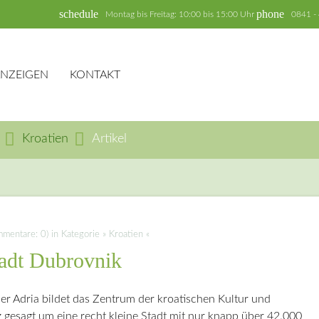
schedule
phone
Montag bis Freitag: 10:00 bis 15:00 Uhr
0841 -
ANZEIGEN
KONTAKT
Kroatien
Artikel
hbegriffe
SUCH
ntare: 0) in Kategorie » Kroatien «
tadt Dubrovnik
er Adria bildet das Zentrum der kroatischen Kultur und
 gesagt um eine recht kleine Stadt mit nur knapp über 42.000