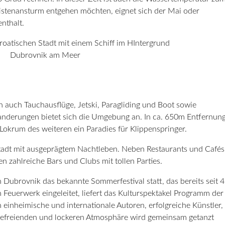
ristenansturm entgehen möchten, eignet sich der Mai oder
nthalt.
Dubrovnik am Meer
auch Tauchausflüge, Jetski, Paragliding und Boot sowie
anderungen bietet sich die Umgebung an. In ca. 650m Entfernun
el Lokrum des weiteren ein Paradies für Klippenspringer.
 Stadt mit ausgeprägtem Nachtleben. Neben Restaurants und Cafés
 zahlreiche Bars und Clubs mit tollen Parties.
n Dubrovnik das bekannte Sommerfestival statt, das bereits seit 
n Feuerwerk eingeleitet, liefert das Kulturspektakel Programm der
 einheimische und internationale Autoren, erfolgreiche Künstler,
r befreienden und lockeren Atmosphäre wird gemeinsam getanzt