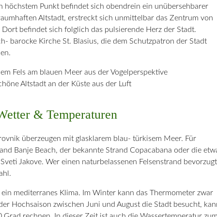
n höchstem Punkt befindet sich obendrein ein unübersehbarer
raumhaften Altstadt, erstreckt sich unmittelbar das Zentrum von
ort befindet sich folglich das pulsierende Herz der Stadt.
ch- barocke Kirche St. Blasius, die dem Schutzpatron der Stadt
ben.
höne Altstadt an der Küste aus der Luft
Wetter & Temperaturen
ovnik überzeugen mit glasklarem blau- türkisem Meer. Für
strand Banje Beach, der bekannte Strand Copacabana oder die etw
 Sveti Jakove. Wer einen naturbelassenen Felsenstrand bevorzugt
ahl.
k ein mediterranes Klima. Im Winter kann das Thermometer zwar
 der Hochsaison zwischen Juni und August die Stadt besucht, kan
0 Grad rechnen. In dieser Zeit ist auch die Wassertemperatur zu