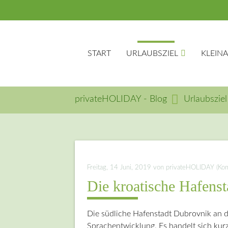
START
URLAUBSZIEL
KLEIN
privateHOLIDAY - Blog
Urlaubsziel
Suc
Freitag, 14 Juni, 2019
von privateHOLIDAY (Komme
Die kroatische Hafens
Die südliche Hafenstadt Dubrovnik an d
Sprachentwicklung. Es handelt sich kurz