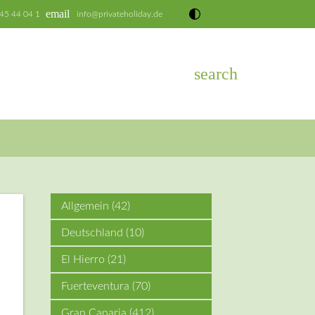
email
 45 44 04 1
info@privateholiday.de
search
EN
Allgemein
(42)
Deutschland
(10)
El Hierro
(21)
Fuerteventura
(70)
Gran Canaria
(412)