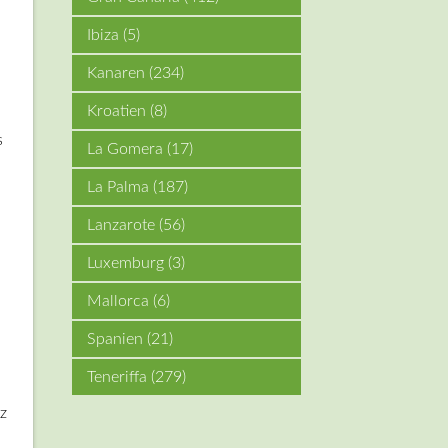
Ibiza
(5)
Kanaren
(234)
Kroatien
(8)
s
La Gomera
(17)
La Palma
(187)
Lanzarote
(56)
Luxemburg
(3)
Mallorca
(6)
Spanien
(21)
Teneriffa
(279)
z