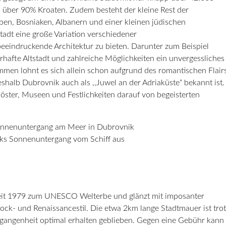
h über 90% Kroaten. Zudem besteht der kleine Rest der
ben, Bosniaken, Albanern und einer kleinen jüdischen
tadt eine große Variation verschiedener
eeindruckende Architektur zu bieten. Darunter zum Beispiel
rhafte Altstadt und zahlreiche Möglichkeiten ein unvergessliches
mmen lohnt es sich allein schon aufgrund des romantischen Flair
shalb Dubrovnik auch als ,,Juwel an der Adriaküste“ bekannt ist.
ster, Museen und Festlichkeiten darauf von begeisterten
ks Sonnenuntergang vom Schiff aus
ts seit 1979 zum UNESCO Welterbe und glänzt mit imposanter
ock- und Renaissancestil. Die etwa 2km lange Stadtmauer ist trot
rgangenheit optimal erhalten geblieben. Gegen eine Gebühr kann