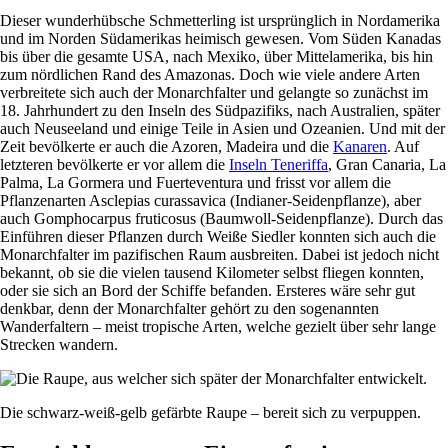
Dieser wunderhübsche Schmetterling ist ursprünglich in Nordamerika
und im Norden Südamerikas heimisch gewesen. Vom Süden Kanadas
bis über die gesamte USA, nach Mexiko, über Mittelamerika, bis hin
zum nördlichen Rand des Amazonas. Doch wie viele andere Arten
verbreitete sich auch der Monarchfalter und gelangte so zunächst im
18. Jahrhundert zu den Inseln des Südpazifiks, nach Australien, später
auch Neuseeland und einige Teile in Asien und Ozeanien. Und mit der
Zeit bevölkerte er auch die Azoren, Madeira und die
Kanaren
. Auf
letzteren bevölkerte er vor allem die
Inseln Teneriffa
, Gran Canaria, La
Palma, La Gormera und Fuerteventura und frisst vor allem die
Pflanzenarten Asclepias curassavica (Indianer-Seidenpflanze), aber
auch Gomphocarpus fruticosus (Baumwoll-Seidenpflanze). Durch das
Einführen dieser Pflanzen durch Weiße Siedler konnten sich auch die
Monarchfalter im pazifischen Raum ausbreiten. Dabei ist jedoch nicht
bekannt, ob sie die vielen tausend Kilometer selbst fliegen konnten,
oder sie sich an Bord der Schiffe befanden. Ersteres wäre sehr gut
denkbar, denn der Monarchfalter gehört zu den sogenannten
Wanderfaltern – meist tropische Arten, welche gezielt über sehr lange
Strecken wandern.
Die schwarz-weiß-gelb gefärbte Raupe – bereit sich zu verpuppen.