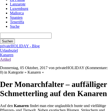
Lanzarote
Luxemburg
Mallorca
Spanien
Teneriffa
Suche
Suchbegriffe
Suchen
privateHOLIDAY - Blog
Urlaubsziel
Kanaren
Artikel
Donnerstag, 05 Oktober, 2017
von privateHOLIDAY (Kommentare:
0) in Kategorie » Kanaren «
Der Monarchfalter – auffälliger
Schmetterling auf den Kanaren
Auf den
Kanaren
findet man eine unglaublich bunte und vielfältige
Pflanzen- und Tierwelt. Neben exotischen Blumen, Sträuchern und