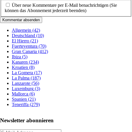
Über neue Kommentare per E-Mail benachrichtigen (Sie
können das Abonnement jederzeit beenden)
Kommentar absenden
Allgemein
(42)
Deutschland
(10)
El Hierro
(21)
Fuerteventura
(70)
Gran Canaria
(412)
Ibiza
(5)
Kanaren
(234)
Kroatien
(8)
La Gomera
(17)
La Palma
(187)
Lanzarote
(56)
Luxemburg
(3)
Mallorca
(6)
Spanien
(21)
Teneriffa
(279)
Newsletter abonnieren
E-