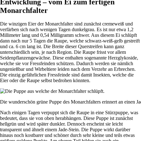
Entwicklung – vom Ei zum fertigen
Monarchfalter
Die winzigen Eier der Monarchfalter sind zunächst cremeweiß und
verfärben sich nach wenigen Tagen dunkelgrau. Es ist nur etwa 1,2
Millimeter lang und 0,54 Milligramm schwer. Aus diesem Ei schlüpft
dann nach nur 5 Tagen die Raupe, welche schwarz-weiß-gelb gestreift
und ca. 6 cm lang ist. Die Breite dieser Querstreifen kann ganz
unterschiedlich sein, je nach Region. Die Raupe frisst vor allem
Seidenpflanzengewächse. Diese enthalten sogenannte Herzglykoside,
welche sie vor Fressfeinden schützen. Dadurch werden sie nämlich
ungenießbar und Wirbeltiere leiden nach dem Verzehr an Erbrechen.
Die einzig gefährlichen Fressfeinde sind damit Insekten, welche die
Eier oder die Raupe selbst bedrohen könnten.
Die wunderschön grüne Puppe des Monarchfalters erinnert an einen Ja
Nach einigen Tagen verpuppt sich die Raupe in eine Stürzpuppe, was
bedeutet, dass sie von oben herabhängen. Diese Puppe ist zunächst
hellgrün und wird später dunkler. Dennoch erscheint sie leicht
transparent und ähnelt einem Jade-Stein. Die Puppe wirkt darüber
hinaus noch kostbarer und schöner durch sehr kleine und teils etwas
größere goldene Punkte. Am oberen Teil bilden sie auch ein