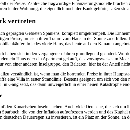
 Fall der Preise. Zahlreiche fragwürdige Finanzierungsmodelle brach
en in der Wohnung, die eigentlich noch der Bank gehörte, saßen sie au
rk vertreten
stisch geprägten Gebieten Spaniens, komplett umgekrempelt. Die Einh
igen Preise, um sich ihren Traum vom Haus in der Sonne zu erfüllen. I
obilienkäufer. In jedes vierte Haus, das heute auf den Kanaren angebot
rb haben sich in den vergangenen Jahren grundlegend geändert. Wurde
ünden ein Haus oder ein Apartment gekauft, das vorzugsweise am Meer l
ur von einer anderen Inselgruppe, den Balearen, hier ist der Anteil nic
allzu verständlich ist, wenn man die horrenden Preise in ihrer Hauptst
a eine Villa in erster Strandlinie. Bestens geeignet, um sich von den
ell in Gang setzt, das dann unweigerlich in einer neuen Katastrophe end
e
auf den Kanarischen Inseln suchen. Auch viele Deutsche, die sich um ih
dem Sparbuch, die von der Inflation aufgefressen werden und das Kapita
eutschen Dauerregen zu investieren, ist ein Platz an der Sonne, an 