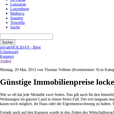
Lanzarote
Luxemburg
Mallorca
Spanien
Teneriffa
Suche
Suchbegriffe
Suchen
privateHOLIDAY - Blog
Urlaubsziel
Kanaren
Artikel
Montag, 20 Mai, 2013
von Thomas Vollmer (Kommentare: 0) in Kateg
Günstige Immobilienpreise lock
Wie so oft hat jede Medaille zwei Seiten. Das gilt auch für den Immob
Wohnungen im ganzen Land in einem freien Fall. Der erst langsam stoppt
kaum noch möglich, ihr Haus oder die Eigentumswohnung zu halten. W
Gerade auch auf den Kanaren wurde in den Zeiten des Wirtschaftswachs