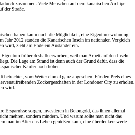
en dadurch zusammen. Viele Menschen auf dem kanarischen Archipel
f der Straße.
eimischen haben kaum noch die Möglichkeit, eine Eigentumswohnung
m Jahr 2012 standen die Kanarischen Inseln im nationalen Vergleich
en wird, zieht am Ende ein Ausländer ein.
 Eigentum früher deshalb erworben, weil man Arbeit auf den Inseln
iegt. Die Lage am Strand ist denn auch der Grund dafür, dass die
ht-spanischer Käufer noch höher.
adt betrachtet, vom Wetter einmal ganz abgesehen. Für den Preis eines
 nervenaufreibenden Zockergeschäften in der Londoner City zu erholen.
en wird.
re Ersparnisse sorgen, investieren in Betongold, das ihnen allemal
l nicht mehren, sondern mindern. Und warum sollte man nicht das
dem man im Alter das Leben genießen kann, eine überdenkenswerte