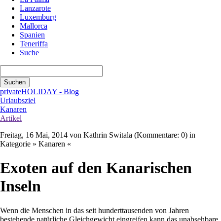
Lanzarote
Luxemburg
Mallorca
Spanien
Teneriffa
Suche
Suchbegriffe
Suchen
privateHOLIDAY - Blog
Urlaubsziel
Kanaren
Artikel
Freitag, 16 Mai, 2014
von Kathrin Switala (Kommentare: 0) in
Kategorie » Kanaren «
Exoten auf den Kanarischen
Inseln
Wenn die Menschen in das seit hunderttausenden von Jahren
bestehende natürliche Gleichgewicht eingreifen kann das unabsehbare