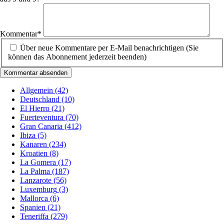
Pflichtfeld
Kommentar
*
Über neue Kommentare per E-Mail benachrichtigen (Sie
können das Abonnement jederzeit beenden)
Kommentar absenden
Allgemein
(42)
Deutschland
(10)
El Hierro
(21)
Fuerteventura
(70)
Gran Canaria
(412)
Ibiza
(5)
Kanaren
(234)
Kroatien
(8)
La Gomera
(17)
La Palma
(187)
Lanzarote
(56)
Luxemburg
(3)
Mallorca
(6)
Spanien
(21)
Teneriffa
(279)