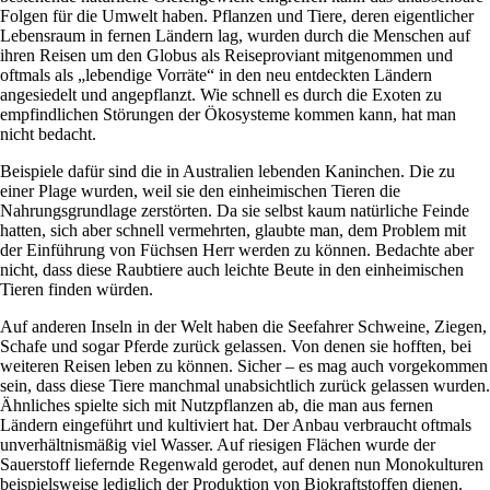
Folgen für die Umwelt haben. Pflanzen und Tiere, deren eigentlicher
Lebensraum in fernen Ländern lag, wurden durch die Menschen auf
ihren Reisen um den Globus als Reiseproviant mitgenommen und
oftmals als „lebendige Vorräte“ in den neu entdeckten Ländern
angesiedelt und angepflanzt. Wie schnell es durch die Exoten zu
empfindlichen Störungen der Ökosysteme kommen kann, hat man
nicht bedacht.
Beispiele dafür sind die in Australien lebenden Kaninchen. Die zu
einer Plage wurden, weil sie den einheimischen Tieren die
Nahrungsgrundlage zerstörten. Da sie selbst kaum natürliche Feinde
hatten, sich aber schnell vermehrten, glaubte man, dem Problem mit
der Einführung von Füchsen Herr werden zu können. Bedachte aber
nicht, dass diese Raubtiere auch leichte Beute in den einheimischen
Tieren finden würden.
Auf anderen Inseln in der Welt haben die Seefahrer Schweine, Ziegen,
Schafe und sogar Pferde zurück gelassen. Von denen sie hofften, bei
weiteren Reisen leben zu können. Sicher – es mag auch vorgekommen
sein, dass diese Tiere manchmal unabsichtlich zurück gelassen wurden.
Ähnliches spielte sich mit Nutzpflanzen ab, die man aus fernen
Ländern eingeführt und kultiviert hat. Der Anbau verbraucht oftmals
unverhältnismäßig viel Wasser. Auf riesigen Flächen wurde der
Sauerstoff liefernde Regenwald gerodet, auf denen nun Monokulturen
beispielsweise lediglich der Produktion von Biokraftstoffen dienen.