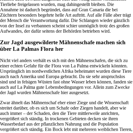
Tierliebe freigelassen wurden, mag dahingestellt bleiben. Die
Annahme ist dadurch begründet, dass auf Gran Canaria die bei
Züchtern besonders begehrte helle Art auftritt. Auf alle Fälle aber trägt
der Mensch die Verantwortung dafür. Die Schlangen wieder gänzlich
von der Insel zu verbannen scheint schier unmöglich trotz des großen
Aufwandes, der dafür seitens der Behörden betrieben wird.
Zur Jagd ausgewilderte Mähnenschafe machen sich
über La Palmas Flora her
Nicht viel anders verhält es sich mit den Mähnenschafen, die sich zu
einer echten Gefahr für die Flora von La Palma entwickeln könnten.
Ursprünglich im nordwestlichen Afrika beheimatet wurden diese Tiere
auch nach Amerika und Europa gebracht. Da sie sehr anspruchslos
sind und in felsigen Wüsten fast ohne Wasser leben können, fanden sie
auch auf La Palma gute Lebensbedingungen vor. Allein zum Zwecke
der Jagd wurden Mähnenschafe hier ausgesetzt.
Zwar ähnelt das Mähnenschaf eher einer Ziege und die Wissenschaft
streitet darüber, ob es sich um Schafe oder Ziegen handelt, aber wie
auch immer – der Schaden, den die Tiere mittlerweile anrichten,
vergrößert sich ständig. In trockenen Gebieten decken sie ihren
Wasserbedarf aus der pflanzlichen Nahrung und die Population
vergrößert sich ständig. Ein Bock lebt mit mehreren weiblichen Tieren,