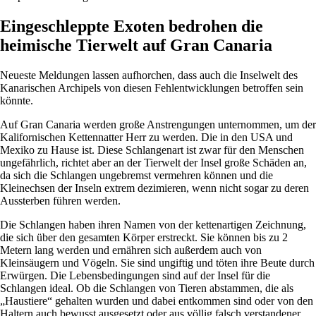
Eingeschleppte Exoten bedrohen die
heimische Tierwelt auf Gran Canaria
Neueste Meldungen lassen aufhorchen, dass auch die Inselwelt des
Kanarischen Archipels von diesen Fehlentwicklungen betroffen sein
könnte.
Auf Gran Canaria werden große Anstrengungen unternommen, um der
Kalifornischen Kettennatter Herr zu werden. Die in den USA und
Mexiko zu Hause ist. Diese Schlangenart ist zwar für den Menschen
ungefährlich, richtet aber an der Tierwelt der Insel große Schäden an,
da sich die Schlangen ungebremst vermehren können und die
Kleinechsen der Inseln extrem dezimieren, wenn nicht sogar zu deren
Aussterben führen werden.
Die Schlangen haben ihren Namen von der kettenartigen Zeichnung,
die sich über den gesamten Körper erstreckt. Sie können bis zu 2
Metern lang werden und ernähren sich außerdem auch von
Kleinsäugern und Vögeln. Sie sind ungiftig und töten ihre Beute durch
Erwürgen. Die Lebensbedingungen sind auf der Insel für die
Schlangen ideal. Ob die Schlangen von Tieren abstammen, die als
„Haustiere“ gehalten wurden und dabei entkommen sind oder von den
Haltern auch bewusst ausgesetzt oder aus völlig falsch verstandener