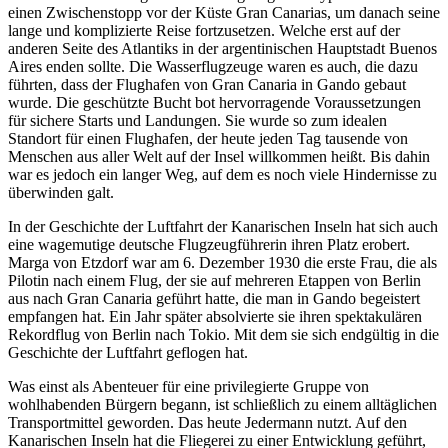
einen Zwischenstopp vor der Küste Gran Canarias, um danach seine
lange und komplizierte Reise fortzusetzen. Welche erst auf der
anderen Seite des Atlantiks in der argentinischen Hauptstadt Buenos
Aires enden sollte. Die Wasserflugzeuge waren es auch, die dazu
führten, dass der Flughafen von Gran Canaria in Gando gebaut
wurde. Die geschützte Bucht bot hervorragende Voraussetzungen
für sichere Starts und Landungen. Sie wurde so zum idealen
Standort für einen Flughafen, der heute jeden Tag tausende von
Menschen aus aller Welt auf der Insel willkommen heißt. Bis dahin
war es jedoch ein langer Weg, auf dem es noch viele Hindernisse zu
überwinden galt.
In der Geschichte der Luftfahrt der Kanarischen Inseln hat sich auch
eine wagemutige deutsche Flugzeugführerin ihren Platz erobert.
Marga von Etzdorf war am 6. Dezember 1930 die erste Frau, die als
Pilotin nach einem Flug, der sie auf mehreren Etappen von Berlin
aus nach Gran Canaria geführt hatte, die man in Gando begeistert
empfangen hat. Ein Jahr später absolvierte sie ihren spektakulären
Rekordflug von Berlin nach Tokio. Mit dem sie sich endgültig in die
Geschichte der Luftfahrt geflogen hat.
Was einst als Abenteuer für eine privilegierte Gruppe von
wohlhabenden Bürgern begann, ist schließlich zu einem alltäglichen
Transportmittel geworden. Das heute Jedermann nutzt. Auf den
Kanarischen Inseln hat die Fliegerei zu einer Entwicklung geführt,