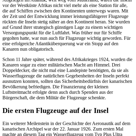
vor der Westküste Afrikas nicht viel mehr als eine Station für alle,
die auf Schiffen zwischen den Kontinenten unterwegs waren. Mit
der Zeit und der Entwicklung immer leistungsfähigerer Flugzeuge
rückten die Inseln stetig näher an den Kontinent heran. Sie wurden
auf Grund ihrer strategisch günstigen Lage zu einem wichtigen
Versorgungspunkt für die Luftfahrt. Was früher nur für Schiffe
gegolten hatte, war nun auch für Flugzeuge wichtig geworden. Für
eine erfolgreiche Atlantiküberquerung war ein Stopp auf den
Kanaren nun obligatorisch.
Schon 11 Jahre später, während des Afrikakrieges 1924, wurden die
Kanaren sogar zu einer militärischen Macht am Himmel. Drei
Doppeldecker, die nicht mal eine Landepiste benötigten, da sie als
Wasserflugzeuge die natürlichen Gegebenheiten der Inseln perfekt
ausnutzen konnten, sollten das Sicherheitsbedürfnis der kanarischen
Bevölkerung befriedigen. Die Finanzierung der kleinen
Luftstreitmacht erfolgte denn auch durch Spenden aus der
Bürgerschaft, die dem Militär die Flugzeuge schenkte.
Die ersten Flugzeuge auf der Insel
Ein weiterer Meilenstein in der Geschichte der Aeronautik auf dem
kanarischen Archipel war der 22. Januar 1926. Zum ersten Mal
machte an diesem Tag ein Wasserflugzeug vom Typ Plus Ultra