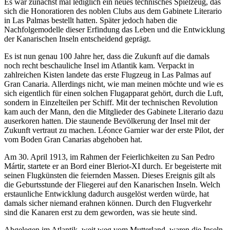
Es war zunächst mal lediglich ein neues technisches Spielzeug, das
sich die Honoratioren des noblen Clubs aus dem Gabinete Literario
in Las Palmas bestellt hatten. Später jedoch haben die
Nachfolgemodelle dieser Erfindung das Leben und die Entwicklung
der Kanarischen Inseln entscheidend geprägt.
Es ist nun genau 100 Jahre her, dass die Zukunft auf die damals
noch recht beschauliche Insel im Atlantik kam. Verpackt in
zahlreichen Kisten landete das erste Flugzeug in Las Palmas auf
Gran Canaria. Allerdings nicht, wie man meinen möchte und wie es
sich eigentlich für einen solchen Flugapparat gehört, durch die Luft,
sondern in Einzelteilen per Schiff. Mit der technischen Revolution
kam auch der Mann, den die Mitglieder des Gabinete Literario dazu
auserkoren hatten. Die staunende Bevölkerung der Insel mit der
Zukunft vertraut zu machen. Léonce Garnier war der erste Pilot, der
vom Boden Gran Canarias abgehoben hat.
Am 30. April 1913, im Rahmen der Feierlichkeiten zu San Pedro
Mártir, startete er an Bord einer Bleriot-XI durch. Er begeisterte mit
seinen Flugkünsten die feiernden Massen. Dieses Ereignis gilt als
die Geburtsstunde der Fliegerei auf den Kanarischen Inseln. Welch
erstaunliche Entwicklung dadurch ausgelöst werden würde, hat
damals sicher niemand erahnen können. Durch den Flugverkehr
sind die Kanaren erst zu dem geworden, was sie heute sind.
Abgelegen im Atlantik, weit weg vom Mutterland, waren die Inseln