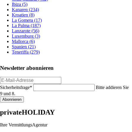
Ibiza
(5)
Kanaren
(234)
Kroatien
(8)
La Gomera
(17)
La Palma
(187)
Lanzarote
(56)
Luxemburg
(3)
Mallorca
(6)
Spanien
(21)
Teneriffa
(279)
Newsletter abonnieren
E-
Mail-
Pflichtfeld
Sicherheitsfrage
*
Bitte addieren Sie
Adresse
9 und 8.
Abonnieren
privateHOLIDAY
Ihre VermittlungsAgentur