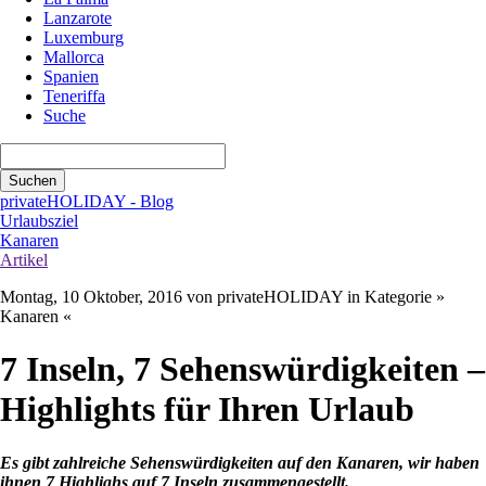
Lanzarote
Luxemburg
Mallorca
Spanien
Teneriffa
Suche
Suchbegriffe
Suchen
privateHOLIDAY - Blog
Urlaubsziel
Kanaren
Artikel
Montag, 10 Oktober, 2016
von privateHOLIDAY in Kategorie »
Kanaren «
7 Inseln, 7 Sehenswürdigkeiten –
Highlights für Ihren Urlaub
Es gibt zahlreiche Sehenswürdigkeiten auf den Kanaren, wir haben
ihnen 7 Highlighs auf 7 Inseln zusammengestellt.