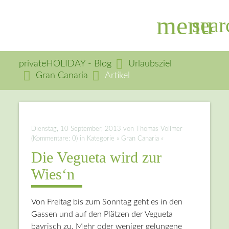
menu
sear
privateHOLIDAY - Blog
Urlaubsziel
Gran Canaria
Artikel
Suchbegriffe
SUCHEN
Dienstag, 10 September, 2013
von Thomas Vollmer
(Kommentare: 0) in Kategorie » Gran Canaria «
Die Vegueta wird zur
Wies‘n
Von Freitag bis zum Sonntag geht es in den
Gassen und auf den Plätzen der Vegueta
bayrisch zu. Mehr oder weniger gelungene