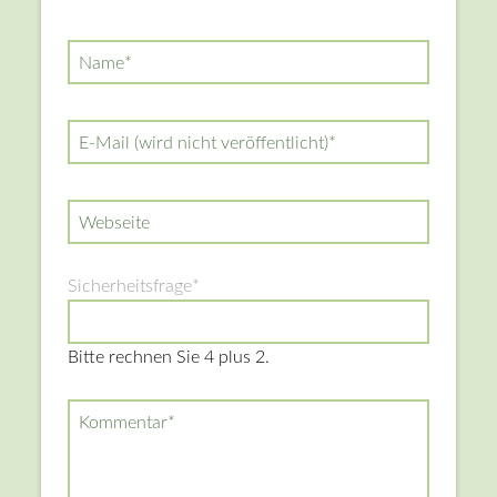
Pflichtfeld
Name
*
Pflichtfeld
E-Mail (wird nicht veröffentlicht)
*
Webseite
Pflichtfeld
Sicherheitsfrage
*
Bitte rechnen Sie 4 plus 2.
Pflichtfeld
Kommentar
*