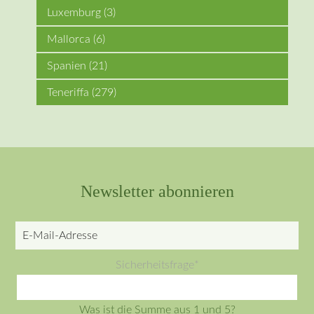
Luxemburg
(3)
Mallorca
(6)
Spanien
(21)
Teneriffa
(279)
Newsletter abonnieren
E-
Mail-
Pflichtfeld
Sicherheitsfrage
*
Adresse
Was ist die Summe aus 1 und 5?