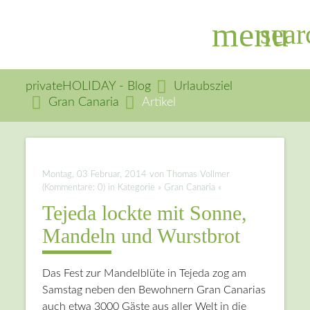
menu
sear
privateHOLIDAY - Blog
Urlaubsziel
Gran Canaria
Artikel
Suchbegriffe
SUCHEN
Montag, 03 Februar, 2014
von Thomas Vollmer
(Kommentare: 0) in Kategorie » Gran Canaria «
Tejeda lockte mit Sonne,
Mandeln und Wurstbrot
Das Fest zur Mandelblüte in Tejeda zog am
Samstag neben den Bewohnern Gran Canarias
auch etwa 3000 Gäste aus aller Welt in die