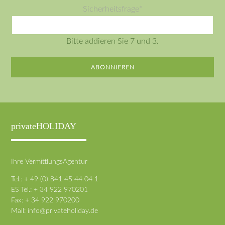
Mail-
Pflichtfeld
Sicherheitsfrage
*
Adresse
Bitte addieren Sie 7 und 3.
ABONNIEREN
privateHOLIDAY
Ihre VermittlungsAgentur
Tel.: + 49 (0) 841 45 44 04 1
ES Tel.: + 34 922 970201
Fax: + 34 922 970200
Mail:
info@privateholiday.de