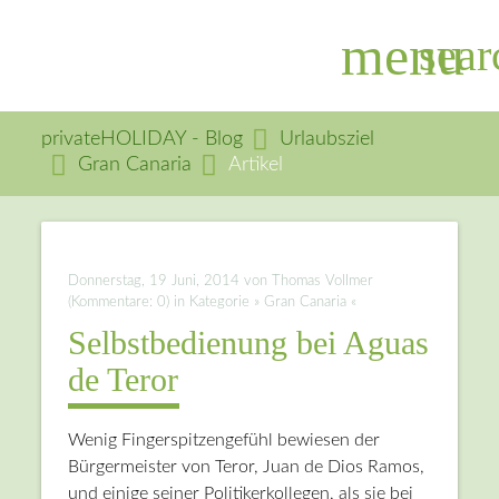
menu
sear
privateHOLIDAY - Blog
Urlaubsziel
Gran Canaria
Artikel
Suchbegriffe
SUCHEN
Donnerstag, 19 Juni, 2014
von Thomas Vollmer
(Kommentare: 0) in Kategorie » Gran Canaria «
Selbstbedienung bei Aguas
de Teror
Wenig Fingerspitzengefühl bewiesen der
Bürgermeister von Teror, Juan de Dios Ramos,
und einige seiner Politikerkollegen, als sie bei