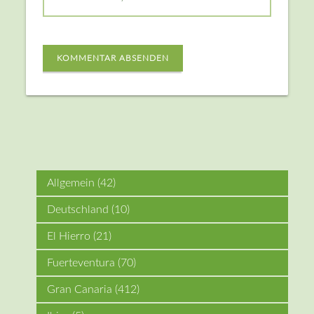
KOMMENTAR ABSENDEN
Allgemein
(42)
Deutschland
(10)
El Hierro
(21)
Fuerteventura
(70)
Gran Canaria
(412)