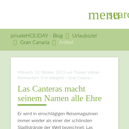
menu
sear
privateHOLIDAY - Blog
Urlaubsziel
Gran Canaria
Artikel
Suchbegriffe
SUCHEN
Mittwoch, 02 Oktober, 2013
von Thomas Vollmer
(Kommentare: 0) in Kategorie » Gran Canaria «
Las Canteras macht
seinem Namen alle Ehre
Er wird in einschlägigen Reisemagazinen
immer wieder als einer der schönsten
Stadtstrände der Welt bezeichnet, Las