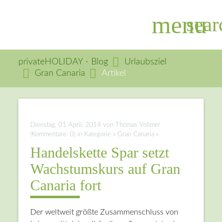
menu
sear
privateHOLIDAY - Blog
Urlaubsziel
Gran Canaria
Artikel
Suchbegriffe
SUCHEN
Dienstag, 01 April, 2014
von Thomas Vollmer
(Kommentare: 0) in Kategorie » Gran Canaria «
Handelskette Spar setzt
Wachstumskurs auf Gran
Canaria fort
Der weltweit größte Zusammenschluss von