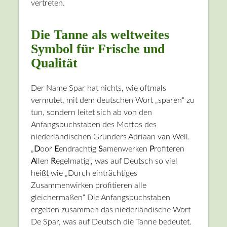
vertreten.
Die Tanne als weltweites
Symbol für Frische und
Qualität
Der Name Spar hat nichts, wie oftmals
vermutet, mit dem deutschen Wort „sparen“ zu
tun, sondern leitet sich ab von den
Anfangsbuchstaben des Mottos des
niederländischen Gründers Adriaan van Well.
„
D
oor
E
endrachtig
S
amenwerken
P
rofiteren
A
llen
R
egelmatig“, was auf Deutsch so viel
heißt wie „Durch einträchtiges
Zusammenwirken profitieren alle
gleichermaßen“ Die Anfangsbuchstaben
ergeben zusammen das niederländische Wort
De Spar, was auf Deutsch die Tanne bedeutet.