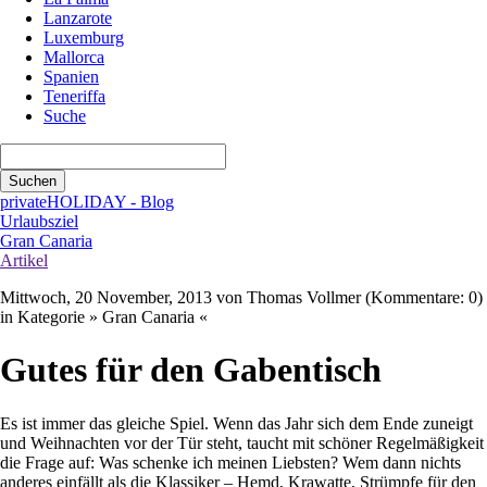
Lanzarote
Luxemburg
Mallorca
Spanien
Teneriffa
Suche
Suchbegriffe
Suchen
privateHOLIDAY - Blog
Urlaubsziel
Gran Canaria
Artikel
Mittwoch, 20 November, 2013
von Thomas Vollmer (Kommentare: 0)
in Kategorie » Gran Canaria «
Gutes für den Gabentisch
Es ist immer das gleiche Spiel. Wenn das Jahr sich dem Ende zuneigt
und Weihnachten vor der Tür steht, taucht mit schöner Regelmäßigkeit
die Frage auf: Was schenke ich meinen Liebsten? Wem dann nichts
anderes einfällt als die Klassiker – Hemd, Krawatte, Strümpfe für den