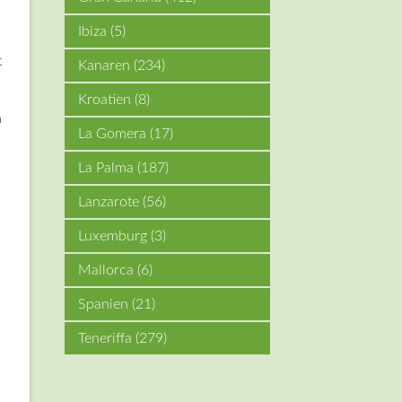
Ibiza
(5)
t
Kanaren
(234)
Kroatien
(8)
n
La Gomera
(17)
La Palma
(187)
Lanzarote
(56)
Luxemburg
(3)
Mallorca
(6)
Spanien
(21)
Teneriffa
(279)