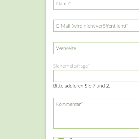
Pflichtfeld
Name
*
Pflichtfeld
E-Mail (wird nicht veröffentlicht)
*
Webseite
Pflichtfeld
Sicherheitsfrage
*
Bitte addieren Sie 7 und 2.
Pflichtfeld
Kommentar
*