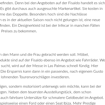
befinden. Denn bei den Angeboten auf der Fisaldo handelt es sich
Es gibt durchaus auch ausgesuchte Markenartikel. Sie kosten in
rne das Doppelte. Besonders hoch sind die Nachlässe
es in der aktuellen Saison noch nicht gelungen ist, eine neue
finden. Ein Designerkleid ist bei der Infecar in manchen Fällen
n Preises zu bekommen.
r an den Mann und die Frau gebracht werden soll. Möbel,
dukte sind auf der Fisaldo ebenso im Angebot wie Fahrräder. We
ucht, wird auf der Messe in Las Palmas schnell fündig. Hier
. Die Ersparnis kann dann in ein passendes, nach eigenem Gusto
it lohnenden Tourenvorschlägen investieren.
tigen, sondern motorisiert unterwegs sein möchte, kann bei der
legen. Neben dem teuersten Ausstellungstück, dem schon
d auch fahrbare Untersätze für schmalere Geldbeutel im Angebot.
ielsweise einen Ford oder einen Seat Ibiza. Mehr Prestige