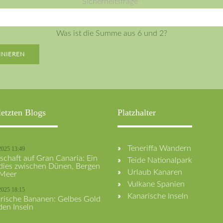
Pflichtfeld
Sicherheitsfrage
*
Was ist die Summe aus 6 und 2?
NIEREN
letzten Blogs
Platzhalter
Teneriffa Wandern
2025 13:49
schaft auf Gran Canaria: Ein
Teide Nationalpark
dies zwischen Dünen, Bergen
Urlaub Kanaren
Meer
Vulkane Spanien
2025 18:15
Kanarische Inseln
rische Bananen: Gelbes Gold
den Inseln