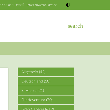
email
 45 44 04 1
info@privateholiday.de
search
EN
Allgemein
(42)
Deutschland
(10)
El Hierro
(21)
Fuerteventura
(70)
u
Gran Canaria
(412)