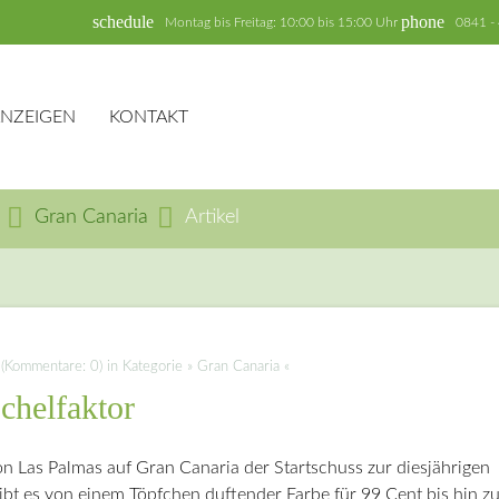
schedule
phone
Montag bis Freitag: 10:00 bis 15:00 Uhr
0841 -
ANZEIGEN
KONTAKT
Gran Canaria
Artikel
hbegriffe
SUCH
Kommentare: 0) in Kategorie » Gran Canaria «
chelfaktor
n Las Palmas auf Gran Canaria der Startschuss zur diesjährigen
gibt es von einem Töpfchen duftender Farbe für 99 Cent bis hin z