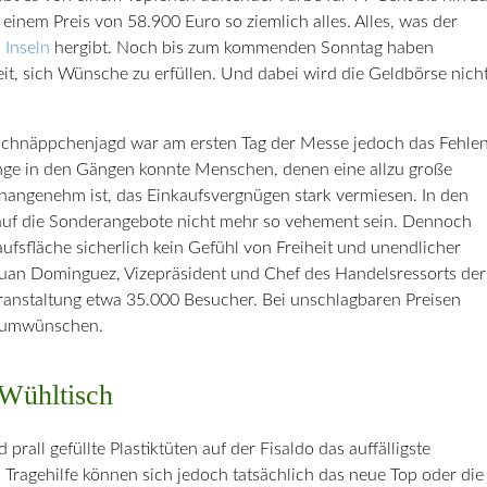
 einem Preis von 58.900 Euro so ziemlich alles. Alles, was der
 Inseln
hergibt. Noch bis zum kommenden Sonntag haben
eit, sich Wünsche zu erfüllen. Und dabei wird die Geldbörse nich
 Schnäppchenjagd war am ersten Tag der Messe jedoch das Fehle
nge in den Gängen konnte Menschen, denen eine allzu große
angenehm ist, das Einkaufsvergnügen stark vermiesen. In den
auf die Sonderangebote nicht mehr so vehement sein. Dennoch
fsfläche sicherlich kein Gefühl von Freiheit und unendlicher
uan Dominguez, Vizepräsident und Chef des Handelsressorts der
eranstaltung etwa 35.000 Besucher. Bei unschlagbaren Preisen
nsumwünschen.
Wühltisch
rall gefüllte Plastiktüten auf der Fisaldo das auffälligste
n Tragehilfe können sich jedoch tatsächlich das neue Top oder die