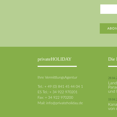
Adresse
ABON
privateHOLIDAY
Die 
Ihre VermittlungsAgentur
28.04.
Land
Tel.: + 49 (0) 841 45 44 04 1
Para
und 
ES Tel.: + 34 922 970201
Fax: + 34 922 970200
19.04.
Mail:
info@privateholiday.de
Kana
von 