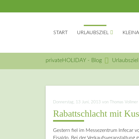
START
URLAUBSZIEL
KLEIN
privateHOLIDAY - Blog
Urlaubsziel
Suc
Donnerstag, 13 Juni, 2013
von Thomas Vollmer (
Rabattschlacht mit Kus
Gestern fiel im Messezentrum Infecar vo
Fisaldo. Bei der Verkaufsveranstaltung 