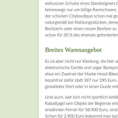
exklusiven Schuhe eines Stardesigners 
keineswegs nur um billige Ramschware. 
der schicken Cityboutique schon mal ge
naturgemäß bei Kleidungsstücken, denen 
Besitzerin oder einen neuen Besitzer zu 
schon für 30 % des ehemals geforderte
Breites Warenangebot
Es ist aber nicht nur Kleidung, die hie
elektronische Geräte und sogar Bankpro
etwa ein Zweirad der Marke Hood Bikes s
bezahlt er dafür statt 397 nur 295 Euro
gestaltetes Shirt oder in einen Guide m
Und auch, wer sich nicht sportlich betä
Rabattjagd sein Objekt der Begierde er
erwähnten Ferrari für 58.900 Euro, sin
Schon für 2.900 Euro bekommt man beisp