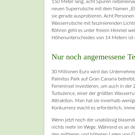
150 Meter lang, acht Spuren nebeneinand
neuen Superrutsche mit dem Namen „El 
sie gerade ausprobieren. Acht Personen 
Wasserrutsche mit faszinierenden Licht
Röhren geht es unter freiem Himmel we
Höhenunterschiedes von 14 Metern ist 
Nur noch angemessene Te
30 Millionen Euro wird das Unternehm
Palmitos Park auf Gran Canaria betreibt
Ferieninsel investieren, um auch in der
Turbulence, einer der größten Wasserrut
Attraktion. Man hat sie innerhalb wen
Konkurrenz macht es erforderlich, imme
Wenn jetzt noch der unablässig blasen
nichts mehr im Wege. Während es an der 
den mittleren und höheren Lagen von Gr