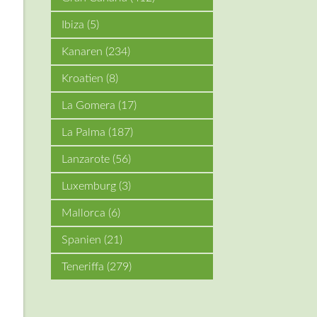
Ibiza
(5)
Kanaren
(234)
Kroatien
(8)
La Gomera
(17)
La Palma
(187)
Lanzarote
(56)
Luxemburg
(3)
Mallorca
(6)
Spanien
(21)
Teneriffa
(279)