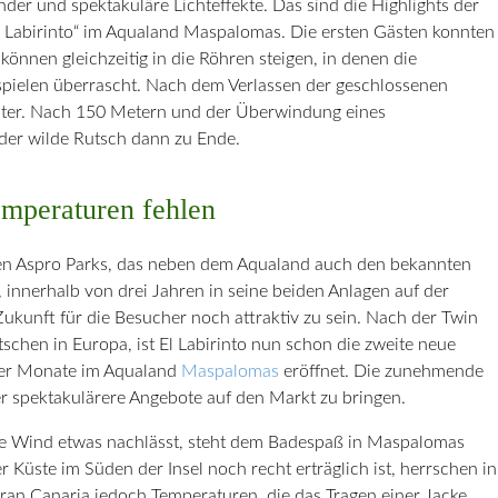
er und spektakuläre Lichteffekte. Das sind die Highlights der
Labirinto“ im Aqualand Maspalomas. Die ersten Gästen konnten
können gleichzeitig in die Röhren steigen, in denen die
spielen überrascht. Nach dem Verlassen der geschlossenen
iter. Nach 150 Metern und der Überwindung eines
der wilde Rutsch dann zu Ende.
mperaturen fehlen
en Aspro Parks, das neben dem Aqualand auch den bekannten
, innerhalb von drei Jahren in seine beiden Anlagen auf der
 Zukunft für die Besucher noch attraktiv zu sein. Nach der Twin
schen in Europa, ist El Labirinto nun schon die zweite neue
iger Monate im Aqualand
Maspalomas
eröffnet. Die zunehmende
r spektakulärere Angebote auf den Markt zu bringen.
de Wind etwas nachlässt, steht dem Badespaß in Maspalomas
Küste im Süden der Insel noch recht erträglich ist, herrschen in
an Canaria jedoch Temperaturen, die das Tragen einer Jacke