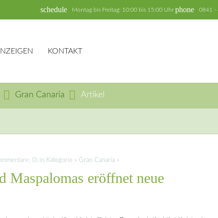
schedule
phone
Montag bis Freitag: 10:00 bis 15:00 Uhr
0841 -
ANZEIGEN
KONTAKT
Gran Canaria
Artikel
hbegriffe
SUCH
mentare: 0) in Kategorie » Gran Canaria «
d Maspalomas eröffnet neue