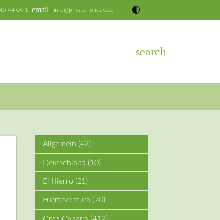
email
 45 44 04 1
info@privateholiday.de
search
EN
Allgemein
(42)
Deutschland
(10)
El Hierro
(21)
Fuerteventura
(70)
Gran Canaria
(412)