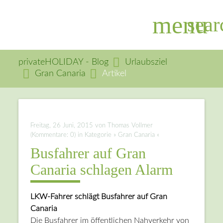
menu
sear
privateHOLIDAY - Blog
Urlaubsziel
Gran Canaria
Artikel
Suchbegriffe
SUCHEN
Freitag, 26 Juni, 2015
von Thomas Vollmer
(Kommentare: 0) in Kategorie » Gran Canaria «
Busfahrer auf Gran
Canaria schlagen Alarm
LKW-Fahrer schlägt Busfahrer auf Gran
Canaria
Die Busfahrer im öffentlichen Nahverkehr von