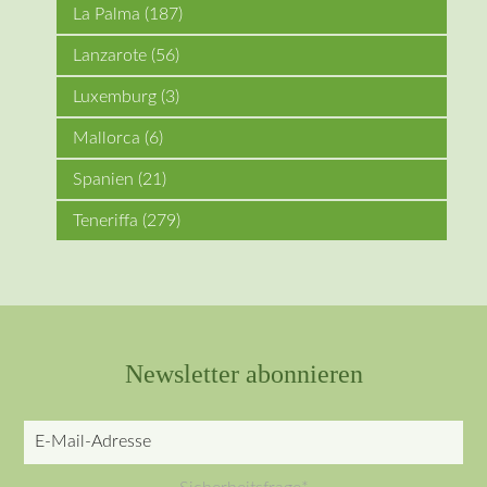
La Palma
(187)
Lanzarote
(56)
Luxemburg
(3)
Mallorca
(6)
Spanien
(21)
Teneriffa
(279)
Newsletter abonnieren
E-
Mail-
Pflichtfeld