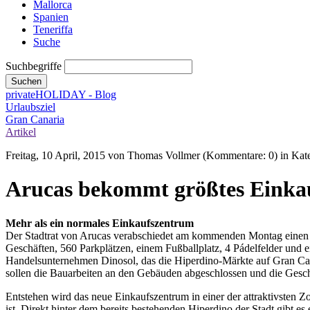
Mallorca
Spanien
Teneriffa
Suche
Suchbegriffe
Suchen
privateHOLIDAY - Blog
Urlaubsziel
Gran Canaria
Artikel
Freitag, 10 April, 2015
von Thomas Vollmer (Kommentare: 0) in Kate
Arucas bekommt größtes Einkau
Mehr als ein normales Einkaufszentrum
Der Stadtrat von Arucas verabschiedet am kommenden Montag einen n
Geschäften, 560 Parkplätzen, einem Fußballplatz, 4 Pádelfelder und 
Handelsunternehmen Dinosol, das die Hiperdino-Märkte auf Gran Cana
sollen die Bauarbeiten an den Gebäuden abgeschlossen und die Geschä
Entstehen wird das neue Einkaufszentrum in einer der attraktivsten
ist. Direkt hinter dem bereits bestehenden Hiperdino der Stadt gibt