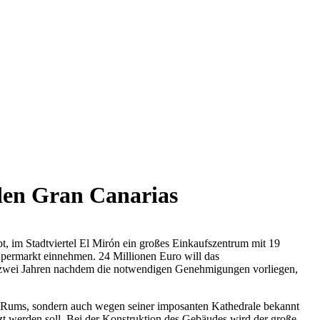
den Gran Canarias
 im Stadtviertel El Mirón ein großes Einkaufszentrum mit 19
Supermarkt einnehmen. 24 Millionen Euro will das
von zwei Jahren nachdem die notwendigen Genehmigungen vorliegen,
en Rums, sondern auch wegen seiner imposanten Kathedrale bekannt
tzt werden soll. Bei der Konstruktion des Gebäudes wird der große