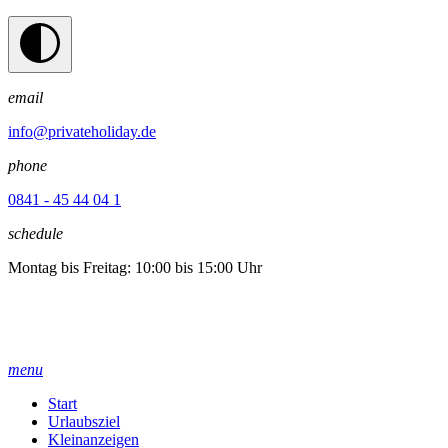
email
info@privateholiday.de
phone
0841 - 45 44 04 1
schedule
Montag bis Freitag: 10:00 bis 15:00 Uhr
menu
Start
Urlaubsziel
Kleinanzeigen