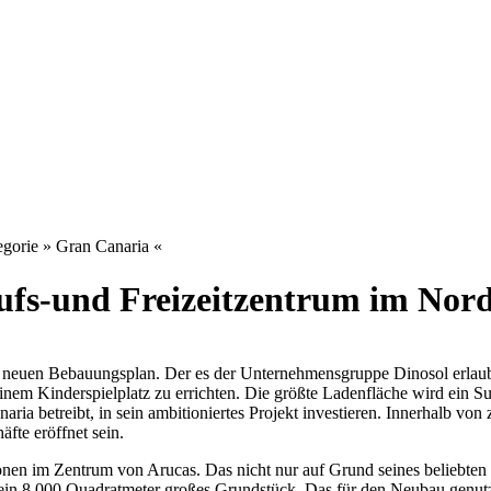
gorie » Gran Canaria «
fs-und Freizeitzentrum im Nor
euen Bebauungsplan. Der es der Unternehmensgruppe Dinosol erlaubt,
einem Kinderspielplatz zu errichten. Die größte Ladenfläche wird ein 
ria betreibt, in sein ambitioniertes Projekt investieren. Innerhalb 
fte eröffnet sein.
 Zonen im Zentrum von Arucas. Das nicht nur auf Grund seines beliebt
 es ein 8.000 Quadratmeter großes Grundstück. Das für den Neubau genu