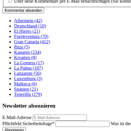
Über neue Kommentare per E-Mail benachrichtigen (Sie könne
Kommentar absenden
Allgemein
(42)
Deutschland
(10)
El Hierro
(21)
Fuerteventura
(70)
Gran Canaria
(412)
Ibiza
(5)
Kanaren
(234)
Kroatien
(8)
La Gomera
(17)
La Palma
(187)
Lanzarote
(56)
Luxemburg
(3)
Mallorca
(6)
Spanien
(21)
Teneriffa
(279)
Newsletter abonnieren
E-Mail-Adresse
Pflichtfeld
Sicherheitsfrage
*
Was ist di
Abonnieren