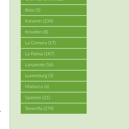
Ibiza
(5)
Kanaren
(234)
Kroatien
(8)
La Gomera
(17)
La Palma
(187)
Lanzarote
(56)
Luxemburg
(3)
Mallorca
(6)
Spanien
(21)
Teneriffa
(279)
r