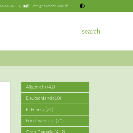
email
 45 44 04 1
info@privateholiday.de
search
EN
Allgemein
(42)
Deutschland
(10)
El Hierro
(21)
Fuerteventura
(70)
Gran Canaria
(412)