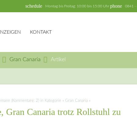
schedule
phone
Montag bis Freitag: 10:00 bis 15:00 Uhr
0841 -
ANZEIGEN
KONTAKT
Gran Canaria
Artikel
hbegriffe
SUCH
ann (Kommentare: 2) in Kategorie » Gran Canaria «
 Gran Canaria trotz Rollstuhl zu