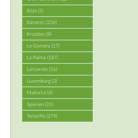
Ibiza
(5)
Kanaren
(234)
Kroatien
(8)
La Gomera
(17)
La Palma
(187)
s
Lanzarote
(56)
Luxemburg
(3)
Mallorca
(6)
Spanien
(21)
Teneriffa
(279)
n