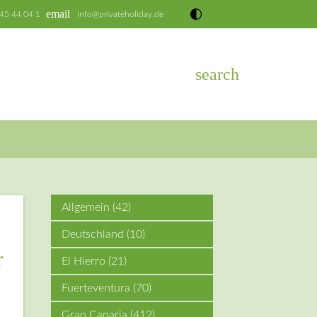
email
 45 44 04 1
info@privateholiday.de
search
EN
Allgemein
(42)
Deutschland
(10)
r
El Hierro
(21)
Fuerteventura
(70)
Gran Canaria
(412)