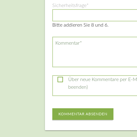
Pflichtfeld
Sicherheitsfrage
*
Bitte addieren Sie 8 und 6.
Pflichtfeld
Kommentar
*
Über neue Kommentare per E-Mai
beenden)
KOMMENTAR ABSENDEN