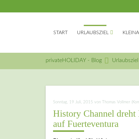
START
URLAUBSZIEL
KLEIN
privateHOLIDAY - Blog
Urlaubsziel
Suc
Sonntag, 19 Juli, 2015
von Thomas Vollmer (Komm
History Channel dreht 
auf Fuerteventura