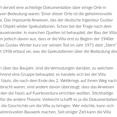
 derzeit eine achteilige Dokumentation über einige Orte in
von Bedeutung waren. Einer dieser Orte ist die geheimnisvolle
ura. Das imposante Anwesen, das der deutsche Ingenieur Gustav
hren Objekt wilder Spekulationen. Schon bei der Frage nach dem
useinander. In manchen Quellen ist behauptet, der Bau der Villa
 jedoch davon aus, dass er die Villa erst zu Beginn der 1940er
, das Gustav Winter kurz vor seinem Tod im Jahr 1971 dem „Stern“
rst 1958 erbaut sei, was die Spekulationen über die Bedeutung de
n über das Baujahr, sind die Vermutungen darüber, zu welchem
hrend eine Gruppe behauptet, es handele sich bei der Villa
 Nazis, die nach dem Ende des 2. Weltkriegs auf ihrem Weg nach
bracht waren, sind andere davon überzeugt, dass das Anwesen
den die Nazis auf Fuerteventura errichten wollten. Stichhaltige
für die andere Theorie. Vielleicht schafft es ja die Dokumentatio
 die Geschichte um die Villa zu bringen. Wer möchte, kann sich
imnisvollen Bauwerk machen. Seit einiger Zeit kann die Villa