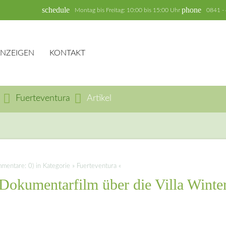
schedule
phone
Montag bis Freitag: 10:00 bis 15:00 Uhr
0841 -
ANZEIGEN
KONTAKT
Fuerteventura
Artikel
hbegriffe
SUCH
entare: 0) in Kategorie » Fuerteventura «
Dokumentarfilm über die Villa Winte