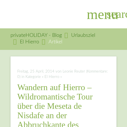
menu
sear
privateHOLIDAY - Blog
Urlaubsziel
El Hierro
Artikel
Suchbegriffe
SUCHEN
Freitag, 25 April, 2014
von Leonie Reuter (Kommentare:
0) in Kategorie » El Hierro «
Wandern auf Hierro –
Wildromantische Tour
über die Meseta de
Nisdafe an der
Abbruchkante des