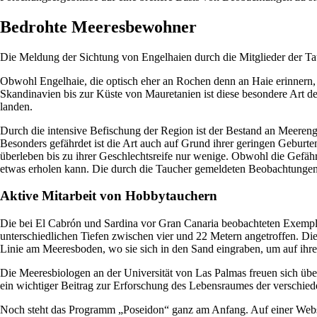
Bedrohte Meeresbewohner
Die Meldung der Sichtung von Engelhaien durch die Mitglieder der Ta
Obwohl Engelhaie, die optisch eher an Rochen denn an Haie erinnern, in
Skandinavien bis zur Küste von Mauretanien ist diese besondere Art der
landen.
Durch die intensive Befischung der Region ist der Bestand an Meerenge
Besonders gefährdet ist die Art auch auf Grund ihrer geringen Geburt
überleben bis zu ihrer Geschlechtsreife nur wenige. Obwohl die Gefähr
etwas erholen kann. Die durch die Taucher gemeldeten Beobachtungen l
Aktive Mitarbeit von Hobbytauchern
Die bei El Cabrón und Sardina vor Gran Canaria beobachteten Exemplar
unterschiedlichen Tiefen zwischen vier und 22 Metern angetroffen. Di
Linie am Meeresboden, wo sie sich in den Sand eingraben, um auf ihre
Die Meeresbiologen an der Universität von Las Palmas freuen sich über
ein wichtiger Beitrag zur Erforschung des Lebensraumes der verschie
Noch steht das Programm „Poseidon“ ganz am Anfang. Auf einer Webs