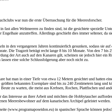
uchclubs war nun die erste Überraschung für die Meeresforscher.
 fast allen Weltmeeren zu finden sind, ist die gesichtete spezielle Unt
 Engelhaie anzutreffen. Allerdings geschieht dies immer seltener, da s
ln in den vergangenen Jahren kontinuierlich gesunken, sodass sie auf d
enrate. Die Tragzeit beträgt recht lange 8 bis 10 Monate. Von den 7 b
dung der Art auch auf den Kanaren gilt, scheinen sie jedoch hier ein R
assen eine solche Schlussfolgerung aber noch nicht zu.
e hat man in einer Tiefe von etwa 12 Metern gesichtet und hatten ein
e größten bekannten Exemplare sind bis zu 240 Zentimetern lang und k
 Beute zu warten, die meist aus Krebsen, Rochen, Plattfischen und and
 das Interesse an ihrer Arbeit und möchten die Hobbytaucher aufforder
denen Meeresbewohner auf dem kanarischen Archipel geleistet werden.
eite (www.programaposeidon.eu) in spanischer Sprache können jedoch