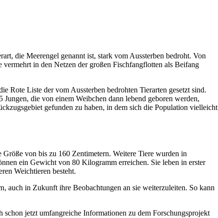
erart, die Meerengel genannt ist, stark vom Aussterben bedroht. Von
ie vermehrt in den Netzen der großen Fischfangflotten als Beifang
ie Rote Liste der vom Aussterben bedrohten Tierarten gesetzt sind.
is 25 Jungen, die von einem Weibchen dann lebend geboren werden,
ückzugsgebiet gefunden zu haben, in dem sich die Population vielleicht
e Größe von bis zu 160 Zentimetern. Weitere Tiere wurden in
önnen ein Gewicht von 80 Kilogramm erreichen. Sie leben in erster
eren Weichtieren besteht.
n, auch in Zukunft ihre Beobachtungen an sie weiterzuleiten. So kann
 schon jetzt umfangreiche Informationen zu dem Forschungsprojekt