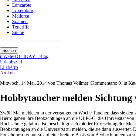
Lanzarote
Luxemburg
Mallorca
Spanien
Teneriffa
Suche
Suchbegriffe
Suchen
privateHOLIDAY - Blog
Urlaubsziel
El Hierro
Artikel
Mittwoch, 14 Mai, 2014
von Thomas Vollmer (Kommentare: 0) in Kateg
Hobbytaucher melden Sichtung 
Zwölf Mal meldeten in der vergangenen Woche Taucher, dass sie den s
Hierro gaben ihre Beobachtungen an die ULPGC, die Universität von L
Hochschule gefahren ist, beschäftigt sich mit der Erforschung der Mee
Beobachtungen an die Universität zu melden, die sie dann auswertet. D
Forschungsergebnisse auf eine breitere Basis von Beobachtungen zu st