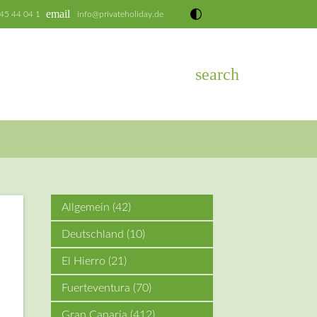
email
 45 44 04 1
info@privateholiday.de
search
EN
Allgemein
(42)
Deutschland
(10)
l
WhatsApp
El Hierro
(21)
Fuerteventura
(70)
Gran Canaria
(412)