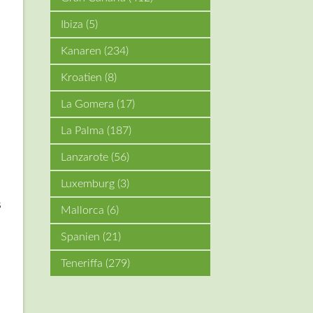
Ibiza
(5)
Kanaren
(234)
Kroatien
(8)
La Gomera
(17)
La Palma
(187)
Lanzarote
(56)
Luxemburg
(3)
s
Mallorca
(6)
Spanien
(21)
Teneriffa
(279)