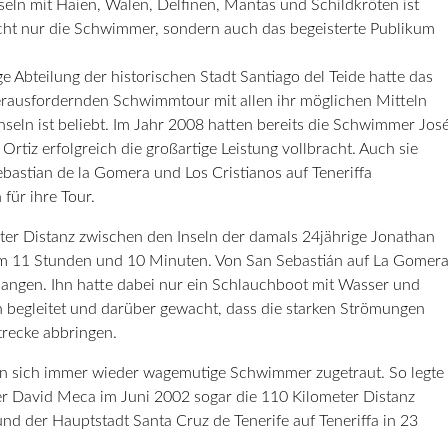
eln mit Haien, Walen, Delfinen, Mantas und Schildkröten ist
cht nur die Schwimmer, sondern auch das begeisterte Publikum
e Abteilung der historischen Stadt Santiago del Teide hatte das
erausfordernden Schwimmtour mit allen ihr möglichen Mitteln
seln ist beliebt. Im Jahr 2008 hatten bereits die Schwimmer Jos
rtiz erfolgreich die großartige Leistung vollbracht. Auch sie
bastian de la Gomera und Los Cristianos auf Teneriffa
für ihre Tour.
eter Distanz zwischen den Inseln der damals 24jährige Jonathan
mm 11 Stunden und 10 Minuten. Von San Sebastián auf La Gomer
elangen. Ihn hatte dabei nur ein Schlauchboot mit Wasser und
n begleitet und darüber gewacht, dass die starken Strömungen
trecke abbringen.
n sich immer wieder wagemutige Schwimmer zugetraut. So legte
r David Meca im Juni 2002 sogar die 110 Kilometer Distanz
d der Hauptstadt Santa Cruz de Tenerife auf Teneriffa in 23