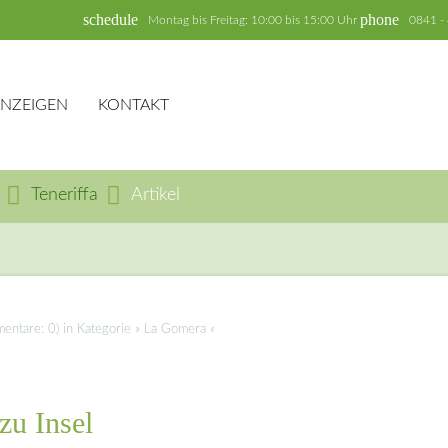
schedule
phone
Montag bis Freitag: 10:00 bis 15:00 Uhr
0841 -
ANZEIGEN
KONTAKT
Teneriffa
Artikel
hbegriffe
SUCH
ntare: 0) in Kategorie » La Gomera «
Facebook
Twitter
LinkedIn
Xing
E-mai
zu Insel