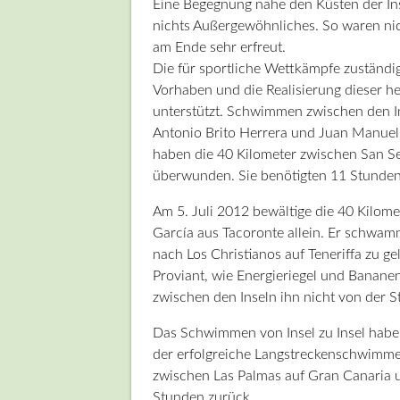
Eine Begegnung nahe den Küsten der Ins
nichts Außergewöhnliches. So waren ni
am Ende sehr erfreut.
Die für sportliche Wettkämpfe zuständig
Vorhaben und die Realisierung dieser h
unterstützt. Schwimmen zwischen den In
Antonio Brito Herrera und Juan Manuel O
haben die 40 Kilometer zwischen San Se
überwunden. Sie benötigten 11 Stunden 
Am 5. Juli 2012 bewältige die 40 Kilom
García aus Tacoronte allein. Er schwa
nach Los Christianos auf Teneriffa zu g
Proviant, wie Energieriegel und Banane
zwischen den Inseln ihn nicht von der S
Das Schwimmen von Insel zu Insel habe
der erfolgreiche Langstreckenschwimme
zwischen Las Palmas auf Gran Canaria un
Stunden zurück.