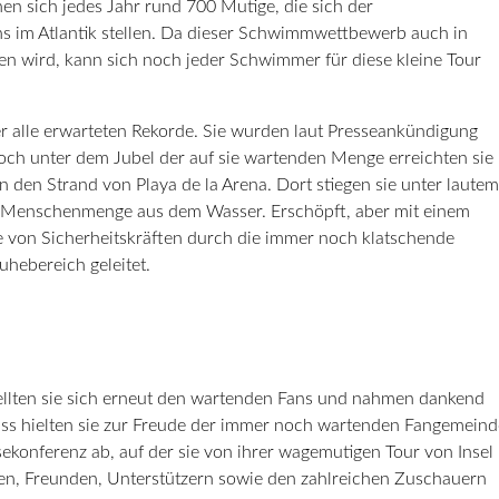
hen sich jedes Jahr rund 700 Mutige, die sich der
 im Atlantik stellen. Da dieser Schwimmwettbewerb auch in
en wird, kann sich noch jeder Schwimmer für diese kleine Tour
 alle erwarteten Rekorde. Sie wurden laut Presseankündigung
ch unter dem Jubel der auf sie wartenden Menge erreichten sie
 den Strand von Playa de la Arena. Dort stiegen sie unter lautem
n Menschenmenge aus dem Wasser. Erschöpft, aber mit einem
e von Sicherheitskräften durch die immer noch klatschende
hebereich geleitet.
ellten sie sich erneut den wartenden Fans und nahmen dankend
uss hielten sie zur Freude der immer noch wartenden Fangemeind
sekonferenz ab, auf der sie von ihrer wagemutigen Tour von Insel
lien, Freunden, Unterstützern sowie den zahlreichen Zuschauern