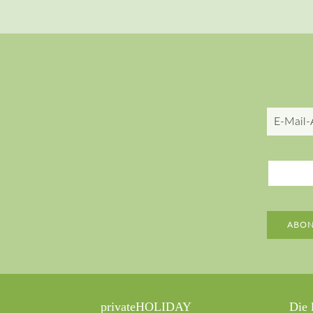
E-
Mail-
Adresse
ABON
privateHOLIDAY
Die 